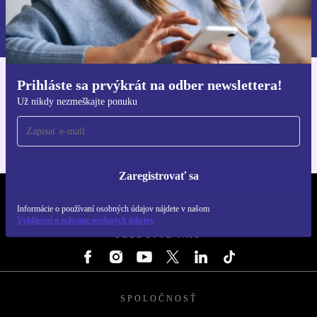
Informácie o používaní osobných údajov nájdete v našich
Zásadách ochrany osobných údajov
.
Prihláste sa prvýkrát na odber newslettera!
Získajte aplikáciu refurbed
Už nikdy nezmeškajte ponuku
Pre iOS a Android
Zaregistrovať sa
REFURBED SLOVENSKO – RETHINK NEW.
Informácie o používaní osobných údajov nájdete v našom
Vyhlásení o ochrane osobných údajov
SLEDUJTE NÁS
SPOLOČNOSŤ