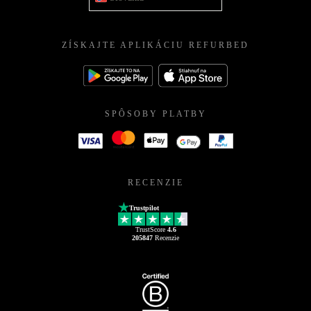
ZÍSKAJTE APLIKÁCIU REFURBED
SPÔSOBY PLATBY
RECENZIE
Trustpilot
TrustScore
4.6
205847
Recenzie