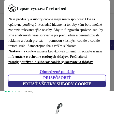
Vyzdvihnite si aplikáciu
Stiahnuť
Lepšie využívať refurbed
používať refurbed rýchlo a jednoducho
Naše produkty a súbory cookie majú niečo spoločné: Obe sa
opätovne používajú. Posledné hlavne na to, aby vám bolo možné
zobraziť relevantnejšie obsahy. Aby to fungovalo správne, radi by
sme analyzovali vaše správanie pri prehliadaní a pesonalizovali
reklamu a obsah pre vás — pomocou vlastných cookie a cookie
Mobilné telefóny
Laptopy
Tablety
Inteligentné hodinky
Príslušenst
tretích strán. Samozrejme iba s vaším súhlasom.
Nastavenia cookie
môžete kedykoľvek zmeniť. Prečítajte si naše
Domov
informácie o ochrane osobných údajov
Produkty
Domácnosť
Údržba podláh
. Prečítajte si
Vysávače na mokré a suché vysáv
zásady používania súborov cookie spracovateľa údajov
.
Parný čistič Kärcher SC 2 Upright
Obmedzené použitie
Anniversary Edition
PRISPÔSOBIŤ
biela/čierna
PRIJAŤ VŠETKY SÚBORY COOKIE
(1 recenzia)