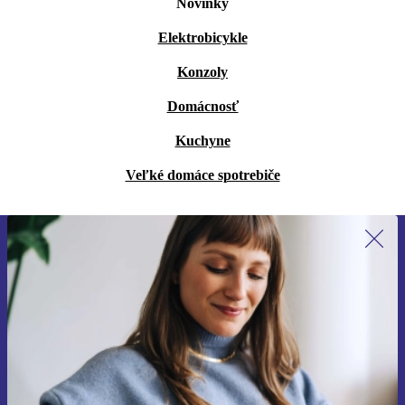
Novinky
Elektrobicykle
Konzoly
Domácnosť
Kuchyne
Veľké domáce spotrebiče
Prihláste sa prvýkrát na newsletter!
Už nikdy nezmeškajte ponuku.
Zaregistrovať sa