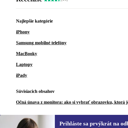
Najlepšie kategórie
iPhony
Samsung mobilné telefóny
MacBooky
Laptopy
iPady
Súvisiacich obsahov
Očná únava z monitora: ako si vybrať obrazovku, ktorá je
Prihláste sa prvýkrát na od