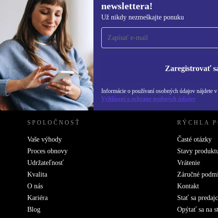
newslettera!
Prihláste sa prvýkrát na
Už nikdy nezmeškajte ponuku
newsletter!
Už nikdy nezmeškajte ponuku.
Informácie o použ
Zásadách ochra
Zaregistrovať s
REFURBED SLOVENSKO – RETHINK NEW.
Informácie o používaní osobných údajov nájdete 
Vyhlásení o ochrane osobných údajov
SPOLOČNOSŤ
RÝCHLA 
Vaše výhody
Časté otázky
Proces obnovy
Stavy produkt
Udržateľnosť
Vrátenie
Kvalita
Záručné podm
O nás
Kontakt
Kariéra
Stať sa predaj
Blog
Opýtať sa na s