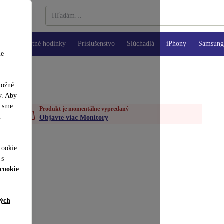
Inteligentné hodinky
Príslušenstvo
Slúchadlá
iPhony
Samsung 
ie
é
možné
y. Aby
y sme
Produkt je momentálne vypredaný
i
Objavte viac Monitory
cookie
 s
cookie
ných