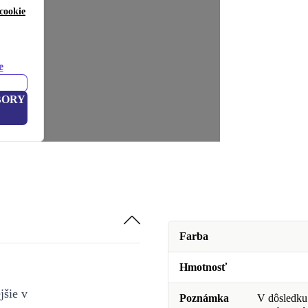
cookie
e
BORY
Farba
Hmotnosť
jšie v
Poznámka
V dôsledku 