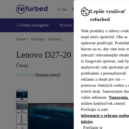
O nás
Pomoc
Lepšie využívať
refurbed
Všetky kategórie
Mobilné telefóny
Laptopy
Tablety
Naše produkty a súbory cook
majú niečo spoločné: Obe sa
Domov
Produkty
Monitory
opätovne používajú. Posledn
hlavne na to, aby vám bolo 
Lenovo D27-20 | 27"
zobraziť relevantnejšie obsah
to fungovalo správne, radi b
Čierny
analyzovali vaše správanie pr
prehliadaní a pesonalizovali
(Zbieranie recenzií)
reklamu a obsah pre vás —
pomocou vlastných cookie a 
tretích strán. Samozrejme iba
vaším súhlasom.
Nastavenia 
môžete kedykoľvek zmeniť.
Prečítajte si naše
informácie o ochrane osob
údajov
. Prečítajte si