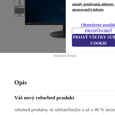
zásady používania súborov 
spracovateľa údajov
.
Obmedzené použiti
PRISPÔSOBIŤ
PRIJAŤ VŠETKY SÚ
COOKIE
Ilustračný obrázok
Opis
Váš nový refurbed produkt
refurbed produkty sú udržateľnejšie a až o 40 % lacne