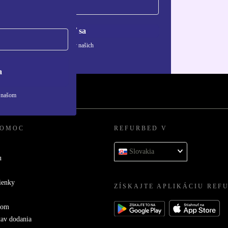
Zaregistrovať sa
ívaní osobných údajov nájdete v našich
ny osobných údajov
.
a
v našom
POMOC
REFURBED V
Slovakia
u
ienky
ZÍSKAJTE APLIKÁCIU REF
com
tav dodania