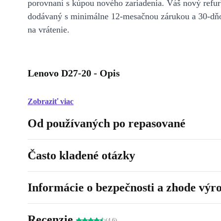
porovnaní s kúpou nového zariadenia. Váš nový refur
dodávaný s minimálne 12-mesačnou zárukou a 30-dň
na vrátenie.
Lenovo D27-20 - Opis
Zobraziť viac
Od používaných po repasované
Často kladené otázky
Informácie o bezpečnosti a zhode výr
Recenzie
(4.6)