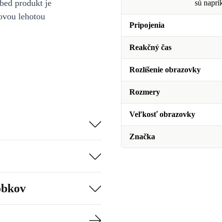
bed produkt je
sú naprí
ovou lehotou
Pripojenia
Reakčný čas
Rozlíšenie obrazovky
Rozmery
Veľkosť obrazovky
Značka
obkov