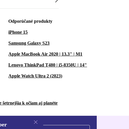
Odporúčané produkty
iPhone 15
Samsung Galaxy S23
Apple MacBook Air 2020 | 13.3" | M1
Lenovo ThinkPad T480 | i5-8350U | 14"
Apple Watch Ultra 2 (2023)
 šetrnejšia k očiam aj planéte
ber