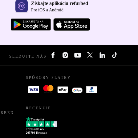
Získajte aplikáciu refurbed
Pre iOS a Android
SLEDUJTE NÁS
SPÔSOBY PLATBY
RECENZIE
URBED
Trustpilot
TrustScore
4.6
205709
Recenzie