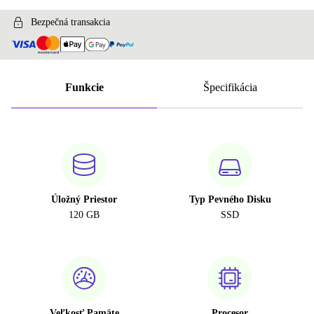
960 GB
+111,82 €
Bezpečná transakcia
1000 GB
+111,82 €
2000 GB
+198,34 €
Funkcie
Špecifikácia
Úložný Priestor
Typ Pevného Disku
120 GB
SSD
Veľkosť Pamäte
Procesor