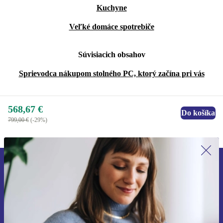
Kuchyne
Veľké domáce spotrebiče
Súvisiacich obsahov
Sprievodca nákupom stolného PC, ktorý začína pri vás
568,67 €
Do košíka
799,00 €
(-29%)
Prihláste sa prvýkrát na newsletter!
Už nikdy nezmeškajte ponuku.