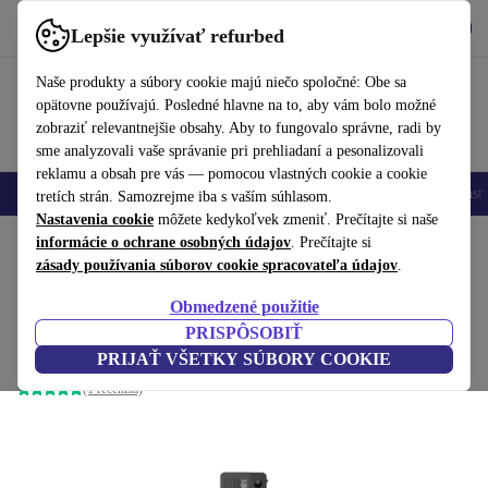
Vyzdvihnite si aplikáciu
Stiahnuť
Lepšie využívať refurbed
používať refurbed rýchlo a jednoducho
Naše produkty a súbory cookie majú niečo spoločné: Obe sa
opätovne používajú. Posledné hlavne na to, aby vám bolo možné
zobraziť relevantnejšie obsahy. Aby to fungovalo správne, radi by
sme analyzovali vaše správanie pri prehliadaní a pesonalizovali
reklamu a obsah pre vás — pomocou vlastných cookie a cookie
Mobilné telefóny
Laptopy
Tablety
Inteligentné hodinky
Príslušenst
tretích strán. Samozrejme iba s vaším súhlasom.
Nastavenia cookie
môžete kedykoľvek zmeniť. Prečítajte si naše
Domov
informácie o ochrane osobných údajov
Produkty
Stolné počítače
Stolné počítače Lenovo
. Prečítajte si
zásady používania súborov cookie spracovateľa údajov
.
Lenovo ThinkCentre M70s G3
Obmedzené použitie
568
,67 €
i7-12700 | 4 GB | 120 GB SSD | DVD-ROM |
PRISPÔSOBIŤ
799,00 €
Win 11 Pro
PRIJAŤ VŠETKY SÚBORY COOKIE
(1 recenzia)