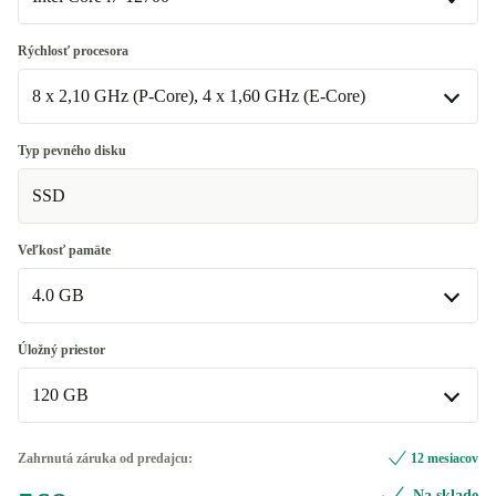
4
+155,43 €
Intel Core i7-12700
Rýchlosť procesora
Dostupné v iných kombináciách
8 x 2,10 GHz (P-Core), 4 x 1,60 GHz (E-Core)
Intel Core i5-12400
+155,43 €
8 x 2,10 GHz (P-Core), 4 x 1,60 GHz (E-Core)
Typ pevného disku
Dostupné v iných kombináciách
SSD
6 x 2,50 GHz (P-Core)
+155,43 €
Veľkosť pamäte
4.0 GB
4.0 GB
Úložný priestor
120 GB
8.0 GB
+19,97 €
12.0 GB
120 GB
+39,94 €
Zahrnutá záruka od predajcu:
12 mesiacov
Na sklade