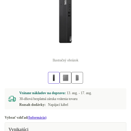
Ilustračný obrázok
Vrátane nákladov na dopravu:
13. aug. -
17. aug.
30-dňová bezplatná záruka vrátenia tovaru
Rozsah dodávky:
Napájací kábel
Vybrať vzhľad
(Informácia)
Vynikajúci