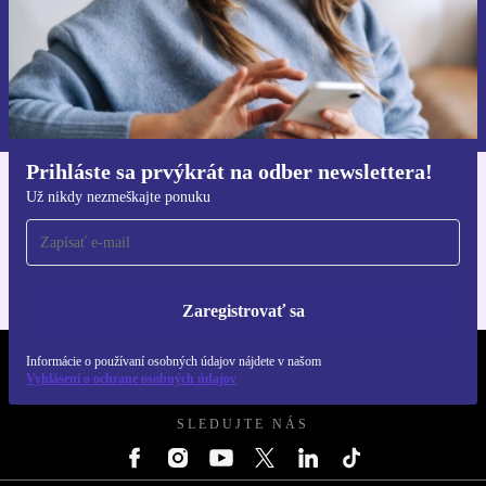
Zaregistrovať sa
Informácie o používaní osobných údajov nájdete v našich
Zásadách ochrany osobných údajov
.
Prihláste sa prvýkrát na odber newslettera!
Už nikdy nezmeškajte ponuku
Získajte aplikáciu refurbed
Pre iOS a Android
Zaregistrovať sa
Informácie o používaní osobných údajov nájdete v našom
REFURBED SLOVENSKO – RETHINK NEW.
Vyhlásení o ochrane osobných údajov
SLEDUJTE NÁS