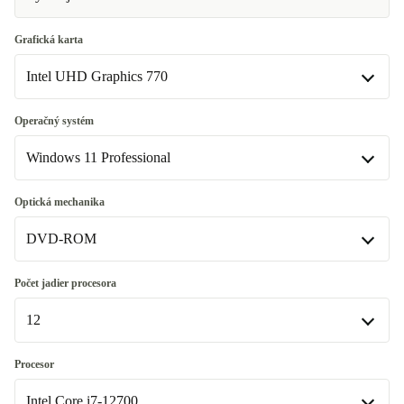
Grafická karta
Intel UHD Graphics 770
Intel UHD Graphics 770
Operačný systém
Dostupné v iných kombináciách
Windows 11 Professional
Intel UHD Graphics 730
+155,43 €
Windows 11 Home
Optická mechanika
DVD-ROM
Windows 11 Professional
DVD-ROM
Počet jadier procesora
Dostupné v iných kombináciách
12
nie
+155,43 €
12
Procesor
Dostupné v iných kombináciách
Intel Core i7-12700