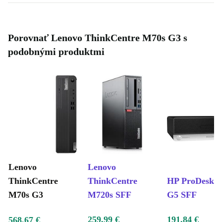
Porovnať Lenovo ThinkCentre M70s G3 s
podobnými produktmi
Lenovo
Lenovo
ThinkCentre
ThinkCentre
HP ProDesk 4
M70s G3
M720s SFF
G5 SFF
259,99 €
191,84 €
568,67 €