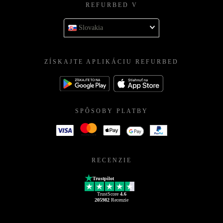
REFURBED V
Slovakia
ZÍSKAJTE APLIKÁCIU REFURBED
SPÔSOBY PLATBY
RECENZIE
Trustpilot
TrustScore
4.6
205982
Recenzie