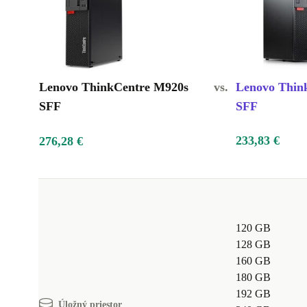
Lenovo ThinkCentre M920s
vs.
Lenovo Thin
SFF
SFF
233,83 €
276,28 €
120 GB
128 GB
160 GB
180 GB
192 GB
Úložný priestor