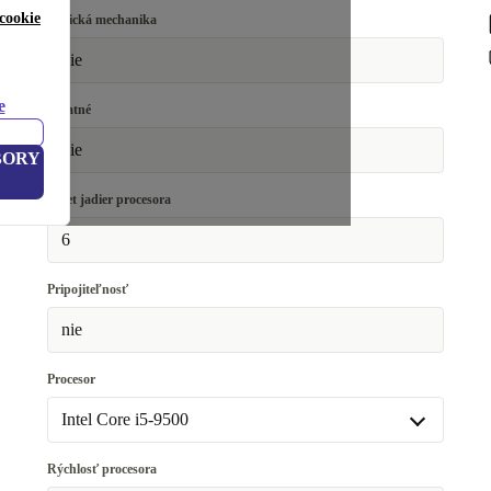
cookie
Optická mechanika
nie
e
Ostatné
nie
BORY
Počet jadier procesora
6
Pripojiteľnosť
nie
Procesor
Intel Core i5-9500
Intel Core i5-8500
+174,77 €
Rýchlosť procesora