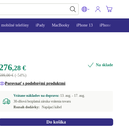
mobilné telefóny
iPady
MacBooky
iPhone 13
iPhone 14
iPh
276
Na sklade
,28 €
599,00 €
(-54%)
Porovnať s podobnými produktmi
Vrátane nákladov na dopravu:
13. aug. -
17. aug.
30-dňová bezplatná záruka vrátenia tovaru
Rozsah dodávky:
Napájací kábel
Do košíka