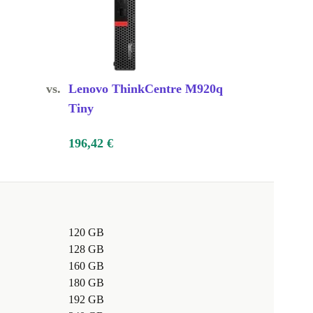
vs.
Lenovo ThinkCentre M920q
Tiny
196,42 €
120 GB
128 GB
160 GB
180 GB
192 GB