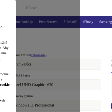
Inteligentné hodinky
Príslušenstvo
Slúchadlá
iPhony
Samsung 
ie
é
možné
y. Aby
y sme
Vybrať vzhľad
(Informácia)
i
Vynikajúci
cookie
Grafická karta
 s
Intel UHD Graphics 630
cookie
Operačný systém
ných
Windows 11 Professional