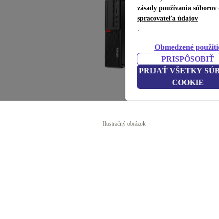
zásady používania súborov 
spracovateľa údajov
.
Obmedzené použiti
PRISPÔSOBIŤ
PRIJAŤ VŠETKY SÚ
COOKIE
Ilustračný obrázok