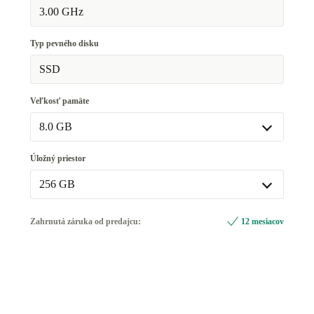
Intel Core i5-9500
3.00 GHz
Typ pevného disku
SSD
Veľkosť pamäte
8.0 GB
8.0 GB
Úložný priestor
16.0 GB
+39,94 €
256 GB
32.0 GB
+119,81 €
256 GB
Zahrnutá záruka od predajcu:
12 mesiacov
64.0 GB
+279,50 €
512 GB
+33,28 €
1000 GB
+91,85 €
Dostupné v iných kombináciách
2000 GB
+218,30 €