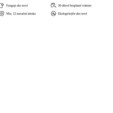
Funguje ako nové
30-dňové bezplatné vrátenie
Min. 12-mesačná záruka
Ekologickejšie ako nové