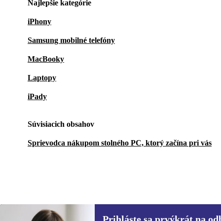
Najlepšie kategórie
iPhony
Samsung mobilné telefóny
MacBooky
Laptopy
iPady
Súvisiacich obsahov
Sprievodca nákupom stolného PC, ktorý začína pri vás
Prihláste sa prvýkrát na od