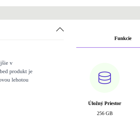
Funkcie
jšie v
bed produkt je
ovou lehotou
Úložný Priestor
256 GB