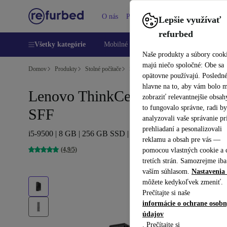
O nás
Pomoc
Lepšie využívať
refurbed
Všetky kategórie
Mobilné telefóny
Laptopy
Tablety
Naše produkty a súbory cook
majú niečo spoločné: Obe sa
Domov
Produkty
Stolné počítače
Stolné počítače Lenovo
opätovne používajú. Posledn
hlavne na to, aby vám bolo 
Lenovo ThinkCentre M920s
zobraziť relevantnejšie obsah
to fungovalo správne, radi b
SFF
analyzovali vaše správanie pr
prehliadaní a pesonalizovali
i5-9500 | 8 GB | 256 GB SSD | Win 11 Pro
reklamu a obsah pre vás —
(4,9/5)
pomocou vlastných cookie a 
tretích strán. Samozrejme iba
vaším súhlasom.
Nastavenia 
môžete kedykoľvek zmeniť.
Prečítajte si naše
informácie o ochrane osob
údajov
. Prečítajte si