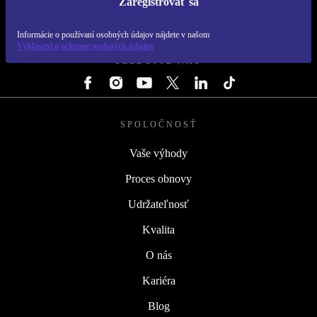
Zaregistrovať sa
REFURBED SLOVENSKO – RETHINK NEW.
Informácie o používaní osobných údajov nájdete v našom
Vyhlásení o ochrane osobných údajov
SLEDUJTE NÁS
SPOLOČNOSŤ
Vaše výhody
Proces obnovy
Udržateľnosť
Kvalita
O nás
Kariéra
Blog