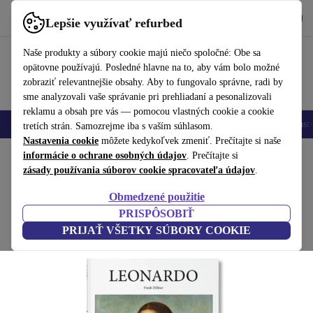
Vyzdvihnite si aplikáciu
Stiahnuť
Lepšie využívať refurbed
používať refurbed rýchlo a jednoducho
Naše produkty a súbory cookie majú niečo spoločné: Obe sa
opätovne používajú. Posledné hlavne na to, aby vám bolo možné
zobraziť relevantnejšie obsahy. Aby to fungovalo správne, radi by
sme analyzovali vaše správanie pri prehliadaní a pesonalizovali
reklamu a obsah pre vás — pomocou vlastných cookie a cookie
Mobilné telefóny
Laptopy
Tablety
Inteligentné hodinky
Príslušenst
tretích strán. Samozrejme iba s vaším súhlasom.
Nastavenia cookie
môžete kedykoľvek zmeniť. Prečítajte si naše
Domov
informácie o ochrane osobných údajov
Produkty
Domácnosť
Nábytok
. Prečítajte si
zásady používania súborov cookie spracovateľa údajov
.
Leonardo kniha
Obmedzené použitie
biela
PRISPÔSOBIŤ
PRIJAŤ VŠETKY SÚBORY COOKIE
(Zbieranie recenzií)