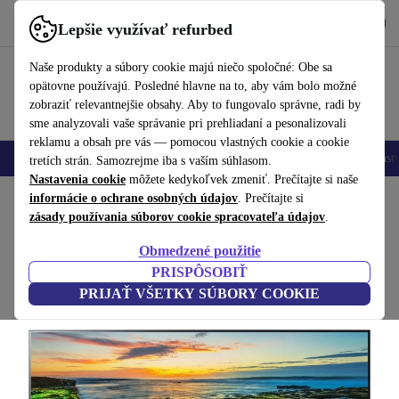
Vyzdvihnite si aplikáciu
Stiahnuť
Lepšie využívať refurbed
používať refurbed rýchlo a jednoducho
Naše produkty a súbory cookie majú niečo spoločné: Obe sa
opätovne používajú. Posledné hlavne na to, aby vám bolo možné
zobraziť relevantnejšie obsahy. Aby to fungovalo správne, radi by
sme analyzovali vaše správanie pri prehliadaní a pesonalizovali
reklamu a obsah pre vás — pomocou vlastných cookie a cookie
Mobilné telefóny
Laptopy
Tablety
Inteligentné hodinky
Príslušenst
tretích strán. Samozrejme iba s vaším súhlasom.
Nastavenia cookie
môžete kedykoľvek zmeniť. Prečítajte si naše
Domov
informácie o ochrane osobných údajov
Produkty
Televízory
. Prečítajte si
zásady používania súborov cookie spracovateľa údajov
.
LG 75NANO999NA | 75"
Obmedzené použitie
Čierna
PRISPÔSOBIŤ
PRIJAŤ VŠETKY SÚBORY COOKIE
(Zbieranie recenzií)