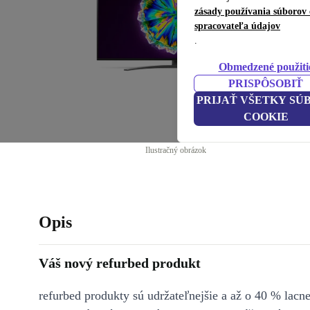
zásady používania súborov 
spracovateľa údajov
.
Obmedzené použiti
PRISPÔSOBIŤ
PRIJAŤ VŠETKY SÚ
COOKIE
Ilustračný obrázok
Opis
Váš nový refurbed produkt
refurbed produkty sú udržateľnejšie a až o 40 % lacne