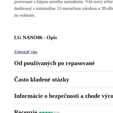
porovnaní s kúpou nového zariadenia. Váš nový refur
dodávaný s minimálne 12-mesačnou zárukou a 30-dň
na vrátenie.
LG NANO86 - Opis
Zobraziť viac
Od používaných po repasované
Často kladené otázky
Informácie o bezpečnosti a zhode výr
Recenzie
(4.6)