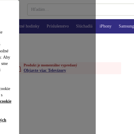
Inteligentné hodinky
Príslušenstvo
Slúchadlá
iPhony
Samsung 
ie
é
možné
y. Aby
y sme
Produkt je momentálne vypredaný
i
Objavte viac Televízory
cookie
 s
cookie
ných