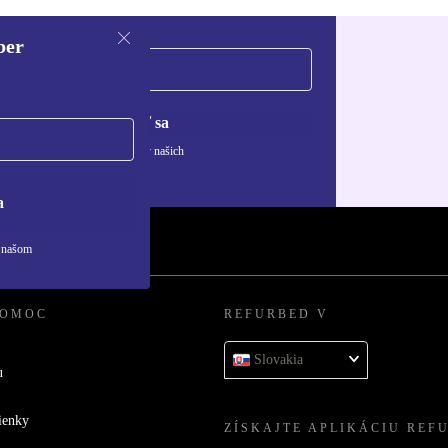
ber
Zaregistrovať sa
ívaní osobných údajov nájdete v našich
ny osobných údajov
.
a
v našom
POMOC
REFURBED V
Slovakia
u
ienky
ZÍSKAJTE APLIKÁCIU REF