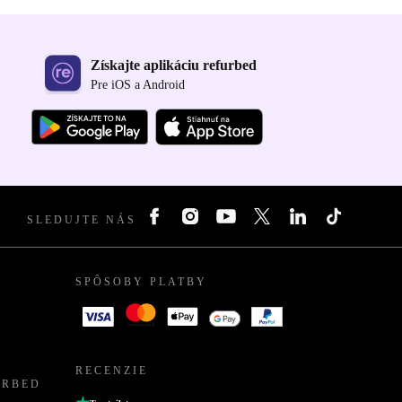
Získajte aplikáciu refurbed
Pre iOS a Android
SLEDUJTE NÁS
SPÔSOBY PLATBY
RECENZIE
URBED