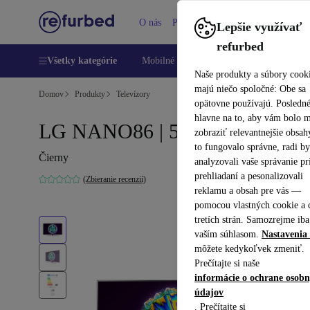
O nás
Pomoc
Lepšie využívať
refurbed
Všetky kategórie
Mobilné telefóny
Laptopy
Tablety
Naše produkty a súbory cook
majú niečo spoločné: Obe sa
Domov
Produkty
Televízory
opätovne používajú. Posledn
hlavne na to, aby vám bolo 
LG NANO86 | 55-palcový
zobraziť relevantnejšie obsah
to fungovalo správne, radi b
Čierny
analyzovali vaše správanie pr
prehliadaní a pesonalizovali
(Zbieranie recenzií)
reklamu a obsah pre vás —
pomocou vlastných cookie a 
tretích strán. Samozrejme iba
vaším súhlasom.
Nastavenia 
môžete kedykoľvek zmeniť.
Prečítajte si naše
informácie o ochrane osob
údajov
. Prečítajte si