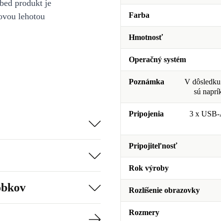
bed produkt je
Farba
ovou lehotou
Hmotnosť
Operačný systém
Poznámka
V dôsledku 
sú naprí
Pripojenia
3 x USB-
Pripojiteľnosť
Rok výroby
obkov
Rozlíšenie obrazovky
Rozmery