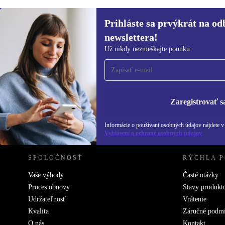
Prihláste sa prvýkrát na od
newslettera!
Prihláste sa prvýkrát na
Už nikdy nezmeškajte ponuku
newsletter!
Už nikdy nezmeškajte ponuku.
Informácie o použ
Zásadách ochra
Zaregistrovať s
REFURBED SLOVENSKO – RETHINK NEW.
Informácie o používaní osobných údajov nájdete 
Vyhlásení o ochrane osobných údajov
SPOLOČNOSŤ
RÝCHLA 
Vaše výhody
Časté otázky
Proces obnovy
Stavy produkt
Udržateľnosť
Vrátenie
Kvalita
Záručné podm
O nás
Kontakt