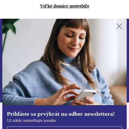
Veľké domáce spotrebiče
Prihláste sa prvýkrát na newsletter!
Už nikdy nezmeškajte ponuku.
Zaregistrovať sa
Informácie o používaní osobných údajov nájdete v našich
Zásadách ochrany osobných údajov
.
Prihláste sa prvýkrát na odber newslettera!
Získajte aplikáciu refurbed
Už nikdy nezmeškajte ponuku
Pre iOS a Android