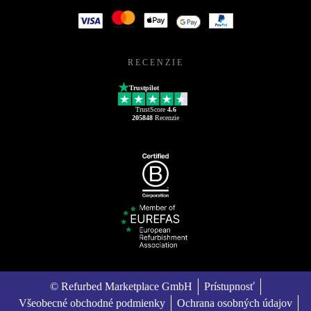
RECENZIE
Trustpilot
TrustScore
4.6
205848
Recenzie
© Refurbed Marketplace GmbH
Prístupnosť
Všeobecné obchodné podmienky
Ochrana osobných údajov