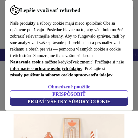
Vyzdvihnite si aplikáciu
Stiahnuť
Lepšie využívať refurbed
používať refurbed rýchlo a jednoducho
Naše produkty a súbory cookie majú niečo spoločné: Obe sa
opätovne používajú. Posledné hlavne na to, aby vám bolo možné
zobraziť relevantnejšie obsahy. Aby to fungovalo správne, radi by
sme analyzovali vaše správanie pri prehliadaní a pesonalizovali
reklamu a obsah pre vás — pomocou vlastných cookie a cookie
Mobilné telefóny
Laptopy
Tablety
Inteligentné hodinky
Príslušenst
tretích strán. Samozrejme iba s vaším súhlasom.
Nastavenia cookie
môžete kedykoľvek zmeniť. Prečítajte si naše
Domov
informácie o ochrane osobných údajov
Produkty
Domácnosť
Nábytok
. Prečítajte si
zásady používania súborov cookie spracovateľa údajov
.
Liva konzola biely
Obmedzené použitie
biela
PRISPÔSOBIŤ
PRIJAŤ VŠETKY SÚBORY COOKIE
(Zbieranie recenzií)