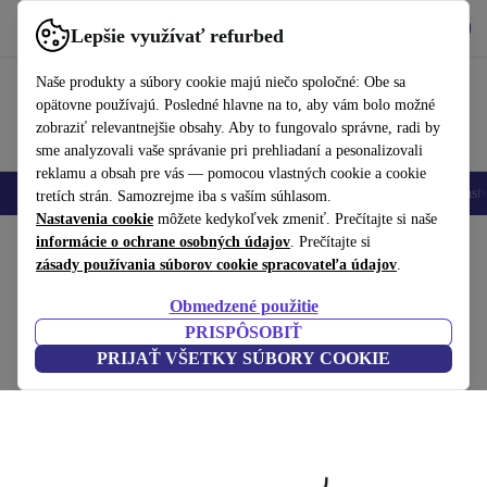
Vyzdvihnite si aplikáciu
Stiahnuť
Lepšie využívať refurbed
používať refurbed rýchlo a jednoducho
Naše produkty a súbory cookie majú niečo spoločné: Obe sa
opätovne používajú. Posledné hlavne na to, aby vám bolo možné
zobraziť relevantnejšie obsahy. Aby to fungovalo správne, radi by
sme analyzovali vaše správanie pri prehliadaní a pesonalizovali
reklamu a obsah pre vás — pomocou vlastných cookie a cookie
Mobilné telefóny
Laptopy
Tablety
Inteligentné hodinky
Príslušenst
tretích strán. Samozrejme iba s vaším súhlasom.
Nastavenia cookie
môžete kedykoľvek zmeniť. Prečítajte si naše
Domov
informácie o ochrane osobných údajov
Produkty
Príslušenstvo
Počítačové príslušenstvo
. Prečítajte si
Klávesnice
zásady používania súborov cookie spracovateľa údajov
.
Logitech G910 Orion Spark
Obmedzené použitie
Romer-G Tactile | Čierna | US
PRISPÔSOBIŤ
PRIJAŤ VŠETKY SÚBORY COOKIE
(Zbieranie recenzií)