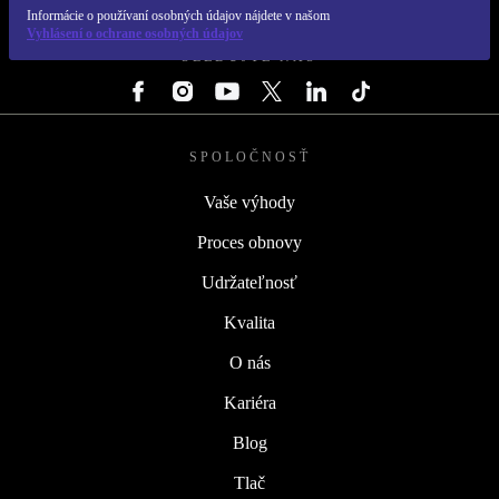
REFURBED SLOVENSKO – RETHINK NEW.
Informácie o používaní osobných údajov nájdete v našom
Vyhlásení o ochrane osobných údajov
SLEDUJTE NÁS
SPOLOČNOSŤ
Vaše výhody
Proces obnovy
Udržateľnosť
Kvalita
O nás
Kariéra
Blog
Tlač