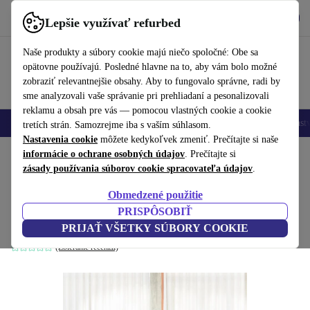
Vyzdvihnite si aplikáciu
Stiahnuť
Lepšie využívať refurbed
používať refurbed rýchlo a jednoducho
Naše produkty a súbory cookie majú niečo spoločné: Obe sa
opätovne používajú. Posledné hlavne na to, aby vám bolo možné
zobraziť relevantnejšie obsahy. Aby to fungovalo správne, radi by
sme analyzovali vaše správanie pri prehliadaní a pesonalizovali
reklamu a obsah pre vás — pomocou vlastných cookie a cookie
Mobilné telefóny
Laptopy
Tablety
Inteligentné hodinky
Príslušenst
tretích strán. Samozrejme iba s vaším súhlasom.
Nastavenia cookie
môžete kedykoľvek zmeniť. Prečítajte si naše
Domov
informácie o ochrane osobných údajov
Produkty
Domácnosť
Nábytok
. Prečítajte si
zásady používania súborov cookie spracovateľa údajov
.
Madison rozkladacia pohovka pravá
Obmedzené použitie
recamiere Danny Dusty Blue
PRISPÔSOBIŤ
modrá
PRIJAŤ VŠETKY SÚBORY COOKIE
(Zbieranie recenzií)