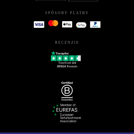
SPÔSOBY PLATBY
RECENZIE
Trustpilot
TrustScore
4.6
205624
Recenzie