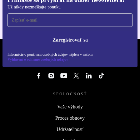
Získajte aplikáciu refurbed
Už nikdy nezmeškajte ponuku
Pre iOS a Android
Zaregistrovať sa
REFURBED SLOVENSKO – RETHINK NEW.
Informácie o používaní osobných údajov nájdete v našom
Vyhlásení o ochrane osobných údajov
SLEDUJTE NÁS
SPOLOČNOSŤ
Vaše výhody
Proces obnovy
Udržateľnosť