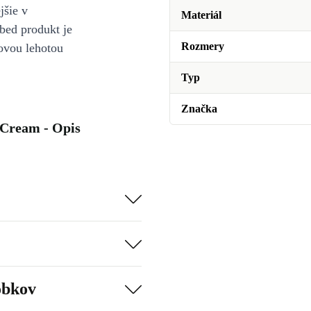
jšie v
Materiál
bed produkt je
Rozmery
ovou lehotou
Typ
Značka
Cream - Opis
obkov