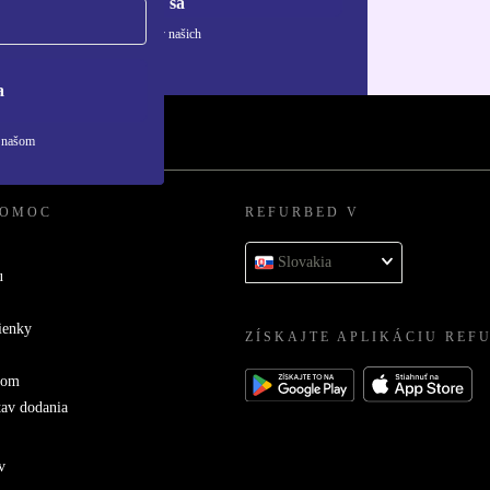
Zaregistrovať sa
ívaní osobných údajov nájdete v našich
ny osobných údajov
.
a
v našom
POMOC
REFURBED V
Slovakia
u
ienky
ZÍSKAJTE APLIKÁCIU REF
com
tav dodania
v