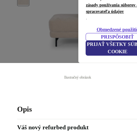
zásady používania súborov 
spracovateľa údajov
.
Obmedzené použiti
PRISPÔSOBIŤ
PRIJAŤ VŠETKY SÚ
COOKIE
Ilustračný obrázok
Opis
Váš nový refurbed produkt