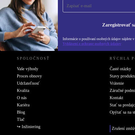
Už nikdy nezmeškajte ponuku.
Informácie o použ
Zásadách ochra
Zaregistrovať s
REFURBED SLOVENSKO – RETHINK NEW.
Informácie o používaní osobných údajov nájdete 
Vyhlásení o ochrane osobných údajov
SPOLOČNOSŤ
RÝCHLA 
Vaše výhody
Časté otázky
Proces obnovy
Stavy produkt
Udržateľnosť
Vrátenie
Kvalita
Záručné podm
O nás
Kontakt
Kariéra
Stať sa predaj
Blog
Opýtať sa na s
Tlač
↪ Inžiniering
Zrušení zmlú