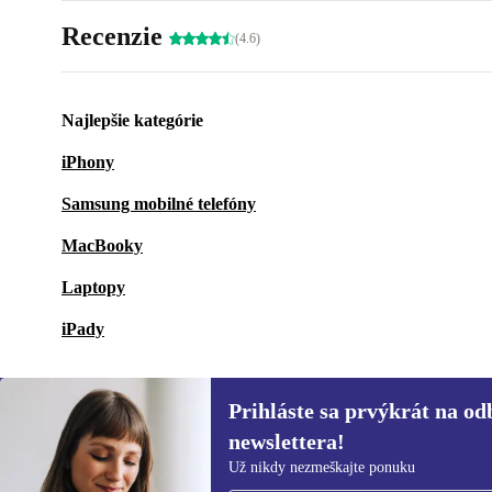
Recenzie
(4.6)
Najlepšie kategórie
iPhony
Samsung mobilné telefóny
MacBooky
Laptopy
iPady
Prihláste sa prvýkrát na od
newslettera!
Prihláste sa prvýkrát na
Už nikdy nezmeškajte ponuku
newsletter!