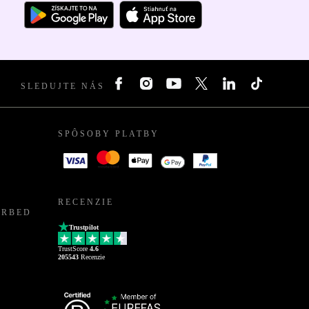
SLEDUJTE NÁS
SPÔSOBY PLATBY
RECENZIE
URBED
Trustpilot
TrustScore
4.6
205543
Recenzie