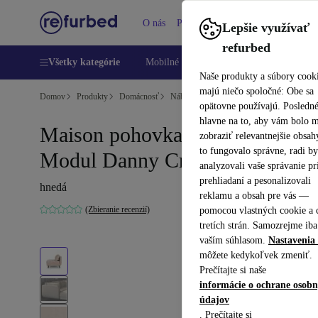
O nás
Pomoc
Lepšie využívať
refurbed
Všetky kategórie
Mobilné telefóny
Laptopy
Tablety
Naše produkty a súbory cook
majú niečo spoločné: Obe sa
Domov
Produkty
Domácnosť
Nábytok
opätovne používajú. Posledn
hlavne na to, aby vám bolo 
Maison pohovka jednomiestny
zobraziť relevantnejšie obsah
to fungovalo správne, radi b
Modul Danny Cream
analyzovali vaše správanie pr
prehliadaní a pesonalizovali
hnedá
reklamu a obsah pre vás —
(Zbieranie recenzií)
pomocou vlastných cookie a 
tretích strán. Samozrejme iba
vaším súhlasom.
Nastavenia 
môžete kedykoľvek zmeniť.
Prečítajte si naše
informácie o ochrane osob
údajov
. Prečítajte si