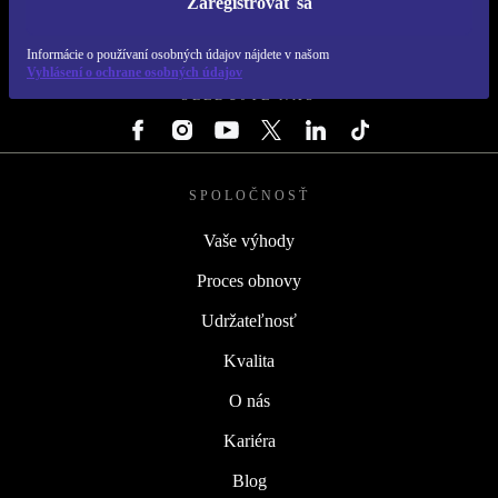
Zaregistrovať sa
REFURBED SLOVENSKO – RETHINK NEW.
Informácie o používaní osobných údajov nájdete v našom
Vyhlásení o ochrane osobných údajov
SLEDUJTE NÁS
SPOLOČNOSŤ
Vaše výhody
Proces obnovy
Udržateľnosť
Kvalita
O nás
Kariéra
Blog