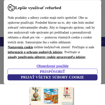
Vyzdvihnite si aplikáciu
Stiahnuť
Lepšie využívať refurbed
používať refurbed rýchlo a jednoducho
Naše produkty a súbory cookie majú niečo spoločné: Obe sa
opätovne používajú. Posledné hlavne na to, aby vám bolo možné
zobraziť relevantnejšie obsahy. Aby to fungovalo správne, radi by
sme analyzovali vaše správanie pri prehliadaní a pesonalizovali
reklamu a obsah pre vás — pomocou vlastných cookie a cookie
Mobilné telefóny
Laptopy
Tablety
Inteligentné hodinky
Príslušenst
tretích strán. Samozrejme iba s vaším súhlasom.
Nastavenia cookie
môžete kedykoľvek zmeniť. Prečítajte si naše
Domov
informácie o ochrane osobných údajov
Produkty
Domácnosť
Nábytok
. Prečítajte si
zásady používania súborov cookie spracovateľa údajov
.
Menu Design v Europe
Obmedzené použitie
biela
PRISPÔSOBIŤ
PRIJAŤ VŠETKY SÚBORY COOKIE
(Zbieranie recenzií)