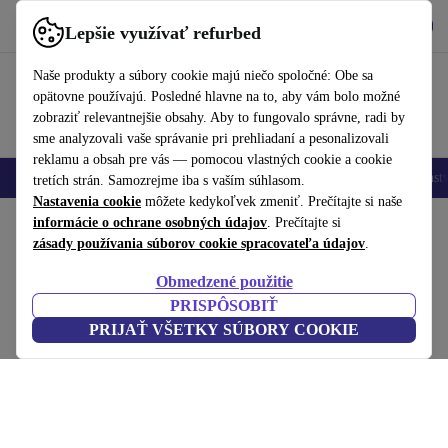
Vyzdvihnite si aplikáciu
Stiahnuť
Lepšie využívať refurbed
používať refurbed rýchlo a jednoducho
Naše produkty a súbory cookie majú niečo spoločné: Obe sa
opätovne používajú. Posledné hlavne na to, aby vám bolo možné
zobraziť relevantnejšie obsahy. Aby to fungovalo správne, radi by
sme analyzovali vaše správanie pri prehliadaní a pesonalizovali
reklamu a obsah pre vás — pomocou vlastných cookie a cookie
Mobilné telefóny
Laptopy
Tablety
Inteligentné hodinky
Príslušenst
tretích strán. Samozrejme iba s vaším súhlasom.
Nastavenia cookie
môžete kedykoľvek zmeniť. Prečítajte si naše
Domov
informácie o ochrane osobných údajov
Produkty
Domácnosť
Nábytok
. Prečítajte si
zásady používania súborov cookie spracovateľa údajov
.
Merry Garderobe svetlosivá
Obmedzené použitie
sivý
PRISPÔSOBIŤ
PRIJAŤ VŠETKY SÚBORY COOKIE
(Zbieranie recenzií)