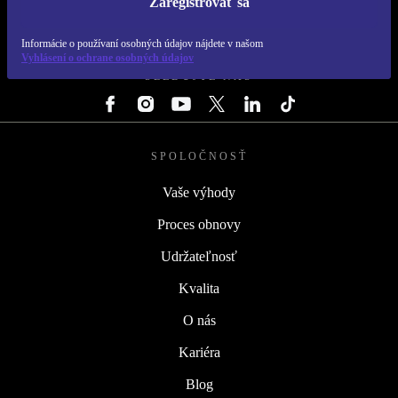
Zaregistrovať sa
REFURBED SLOVENSKO – RETHINK NEW.
Informácie o používaní osobných údajov nájdete v našom
Vyhlásení o ochrane osobných údajov
SLEDUJTE NÁS
SPOLOČNOSŤ
Vaše výhody
Proces obnovy
Udržateľnosť
Kvalita
O nás
Kariéra
Blog