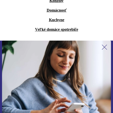
Konzoly
Domácnosť
Kuchyne
Veľké domáce spotrebiče
Prihláste sa prvýkrát na newsletter!
Už nikdy nezmeškajte ponuku.
Zaregistrovať sa
Informácie o používaní osobných údajov nájdete v našich
Zásadách ochrany osobných údajov
.