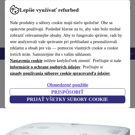
Vyzdvihnite si aplikáciu
Stiahnuť
Lepšie využívať refurbed
používať refurbed rýchlo a jednoducho
Naše produkty a súbory cookie majú niečo spoločné: Obe sa
opätovne používajú. Posledné hlavne na to, aby vám bolo možné
zobraziť relevantnejšie obsahy. Aby to fungovalo správne, radi by
sme analyzovali vaše správanie pri prehliadaní a pesonalizovali
reklamu a obsah pre vás — pomocou vlastných cookie a cookie
Mobilné telefóny
Laptopy
Tablety
Inteligentné hodinky
Príslušenst
tretích strán. Samozrejme iba s vaším súhlasom.
Nastavenia cookie
môžete kedykoľvek zmeniť. Prečítajte si naše
Domov
informácie o ochrane osobných údajov
Produkty
Televízory
. Prečítajte si
zásady používania súborov cookie spracovateľa údajov
.
NEC M311W Projektor
Obmedzené použitie
Biely
PRISPÔSOBIŤ
PRIJAŤ VŠETKY SÚBORY COOKIE
(Zbieranie recenzií)