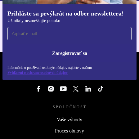
Prihláste sa prvýkrát na odber newslettera!
Získajte aplikáciu refurbed
Už nikdy nezmeškajte ponuku
Pre iOS a Android
Zaregistrovať sa
REFURBED SLOVENSKO – RETHINK NEW.
Informácie o používaní osobných údajov nájdete v našom
Vyhlásení o ochrane osobných údajov
SLEDUJTE NÁS
SPOLOČNOSŤ
Vaše výhody
Proces obnovy