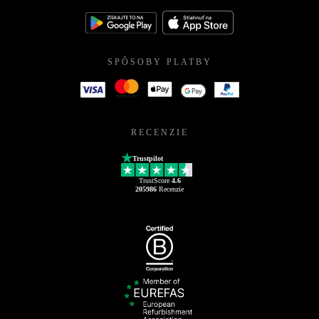
SPÔSOBY PLATBY
RECENZIE
Trustpilot
TrustScore
4.6
205986
Recenzie