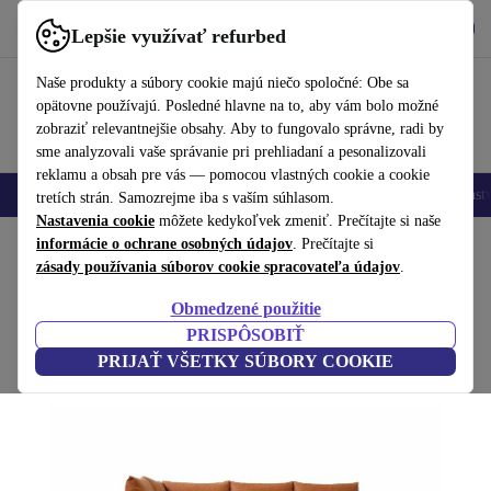
Vyzdvihnite si aplikáciu
Stiahnuť
Lepšie využívať refurbed
používať refurbed rýchlo a jednoducho
Naše produkty a súbory cookie majú niečo spoločné: Obe sa
opätovne používajú. Posledné hlavne na to, aby vám bolo možné
zobraziť relevantnejšie obsahy. Aby to fungovalo správne, radi by
sme analyzovali vaše správanie pri prehliadaní a pesonalizovali
reklamu a obsah pre vás — pomocou vlastných cookie a cookie
Mobilné telefóny
Laptopy
Tablety
Inteligentné hodinky
Príslušenst
tretích strán. Samozrejme iba s vaším súhlasom.
Nastavenia cookie
môžete kedykoľvek zmeniť. Prečítajte si naše
Domov
informácie o ochrane osobných údajov
Produkty
Domácnosť
Nábytok
. Prečítajte si
zásady používania súborov cookie spracovateľa údajov
.
Noa rohová pohovka ľavá Soffy Cognac
Obmedzené použitie
hnedá
PRISPÔSOBIŤ
PRIJAŤ VŠETKY SÚBORY COOKIE
(Zbieranie recenzií)