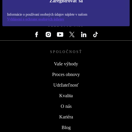
Zaregistrovať sa
REFURBED SLOVENSKO – RETHINK NEW.
Informácie o používaní osobných údajov nájdete v našom
Vyhlásení o ochrane osobných údajov
SLEDUJTE NÁS
SPOLOČNOSŤ
Vaše výhody
Proces obnovy
Udržateľnosť
Kvalita
O nás
Kariéra
Blog