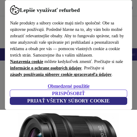
Vyzdvihnite si aplikáciu
Stiahnuť
Lepšie využívať refurbed
používať refurbed rýchlo a jednoducho
Naše produkty a súbory cookie majú niečo spoločné: Obe sa
opätovne používajú. Posledné hlavne na to, aby vám bolo možné
zobraziť relevantnejšie obsahy. Aby to fungovalo správne, radi by
sme analyzovali vaše správanie pri prehliadaní a pesonalizovali
reklamu a obsah pre vás — pomocou vlastných cookie a cookie
Mobilné telefóny
Laptopy
Tablety
Inteligentné hodinky
Príslušenst
tretích strán. Samozrejme iba s vaším súhlasom.
Nastavenia cookie
môžete kedykoľvek zmeniť. Prečítajte si naše
Domov
informácie o ochrane osobných údajov
Produkty
Fotoaparáty
Objektívy
. Prečítajte si
zásady používania súborov cookie spracovateľa údajov
.
Panasonic Lumix S 20-60 mm 3,5-5,6
Obmedzené použitie
Čierna
PRISPÔSOBIŤ
PRIJAŤ VŠETKY SÚBORY COOKIE
(Zbieranie recenzií)