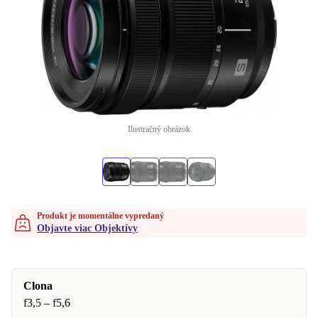
Ilustračný obrázok
Produkt je momentálne vypredaný
Objavte viac Objektívy
Clona
f3,5 – f5,6