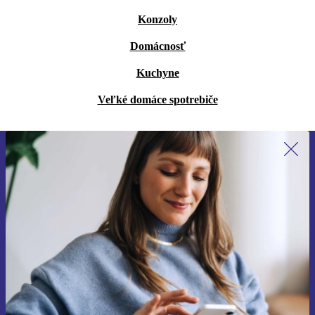
Konzoly
Domácnosť
Kuchyne
Veľké domáce spotrebiče
Prihláste sa prvýkrát na newsletter!
Už nikdy nezmeškajte ponuku.
Zaregistrovať sa
Informácie o používaní osobných údajov nájdete v našich
Zásadách ochrany osobných údajov
.