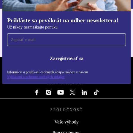
Prihláste sa prvýkrát na odber newslettera!
Získajte aplikáciu refurbed
Už nikdy nezmeškajte ponuku
Pre iOS a Android
Zaregistrovať sa
REFURBED SLOVENSKO – RETHINK NEW.
Informácie o používaní osobných údajov nájdete v našom
Vyhlásení o ochrane osobných údajov
SLEDUJTE NÁS
SPOLOČNOSŤ
Vaše výhody
Proces obnovy