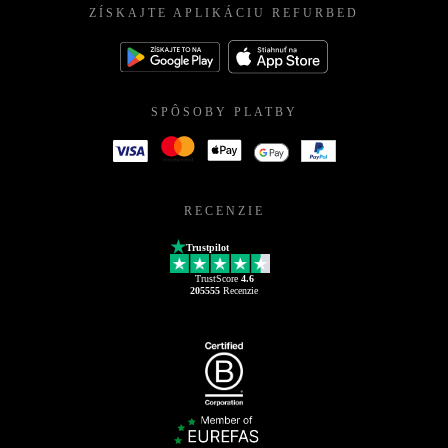
ZÍSKAJTE APLIKÁCIU REFURBED
SPÔSOBY PLATBY
RECENZIE
Trustpilot
TrustScore
4.6
205555
Recenzie