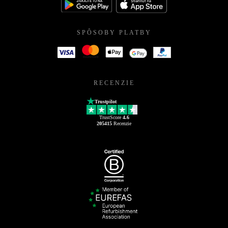
SPÔSOBY PLATBY
RECENZIE
Trustpilot
TrustScore
4.6
205415
Recenzie