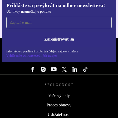
Prihláste sa prvýkrát na odber newslettera!
Získajte aplikáciu refurbed
Už nikdy nezmeškajte ponuku
Pre iOS a Android
Zaregistrovať sa
REFURBED SLOVENSKO – RETHINK NEW.
Informácie o používaní osobných údajov nájdete v našom
Vyhlásení o ochrane osobných údajov
SLEDUJTE NÁS
SPOLOČNOSŤ
Vaše výhody
Proces obnovy
Udržateľnosť