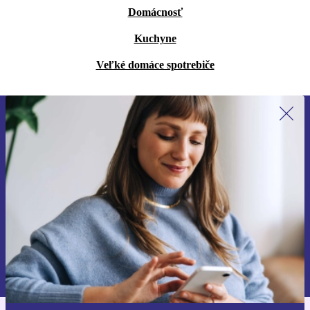
Domácnosť
Kuchyne
Veľké domáce spotrebiče
Prihláste sa prvýkrát na newsletter!
Už nikdy nezmeškajte ponuku.
Zaregistrovať sa
Informácie o používaní osobných údajov nájdete v našich
Zásadách ochrany osobných údajov
.