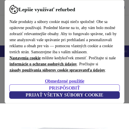
Vyzdvihnite si aplikáciu
Stiahnuť
Lepšie využívať refurbed
používať refurbed rýchlo a jednoducho
Naše produkty a súbory cookie majú niečo spoločné: Obe sa
opätovne používajú. Posledné hlavne na to, aby vám bolo možné
zobraziť relevantnejšie obsahy. Aby to fungovalo správne, radi by
sme analyzovali vaše správanie pri prehliadaní a pesonalizovali
reklamu a obsah pre vás — pomocou vlastných cookie a cookie
Mobilné telefóny
Laptopy
Tablety
Inteligentné hodinky
Príslušenst
tretích strán. Samozrejme iba s vaším súhlasom.
Nastavenia cookie
môžete kedykoľvek zmeniť. Prečítajte si naše
Domov
informácie o ochrane osobných údajov
Produkty
Televízory
. Prečítajte si
zásady používania súborov cookie spracovateľa údajov
.
Panasonic PT-LB75NTE Projektor
Obmedzené použitie
Biely
PRISPÔSOBIŤ
PRIJAŤ VŠETKY SÚBORY COOKIE
(Zbieranie recenzií)