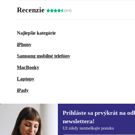
Recenzie
(4.6)
Najlepšie kategórie
iPhony
Samsung mobilné telefóny
MacBooky
Laptopy
iPady
Prihláste sa prvýkrát na od
newslettera!
Prihláste sa prvýkrát na
Už nikdy nezmeškajte ponuku
newsletter!