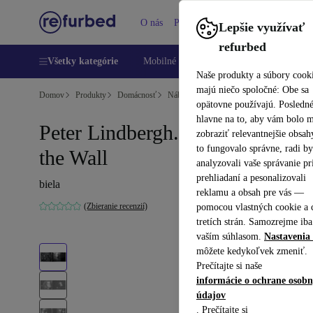
O nás
Pomoc
Lepšie využívať
refurbed
Všetky kategórie
Mobilné telefóny
Laptopy
Tablety
Naše produkty a súbory cook
majú niečo spoločné: Obe sa
Domov
Produkty
Domácnosť
Nábytok
opätovne používajú. Posledn
hlavne na to, aby vám bolo 
Peter Lindbergh. Shadows on
zobraziť relevantnejšie obsah
to fungovalo správne, radi b
the Wall
analyzovali vaše správanie pr
prehliadaní a pesonalizovali
biela
reklamu a obsah pre vás —
(Zbieranie recenzií)
pomocou vlastných cookie a 
tretích strán. Samozrejme iba
vaším súhlasom.
Nastavenia 
môžete kedykoľvek zmeniť.
Prečítajte si naše
informácie o ochrane osob
údajov
. Prečítajte si