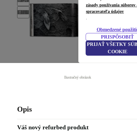
zásady používania súborov 
spracovateľa údajov
.
Obmedzené použiti
PRISPÔSOBIŤ
PRIJAŤ VŠETKY SÚ
COOKIE
Ilustračný obrázok
Opis
Váš nový refurbed produkt