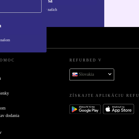
Zaregistrovať sa
ívaní osobných údajov nájdete v našich
ny osobných údajov
.
a
v našom
POMOC
REFURBED V
Slovakia
u
ienky
ZÍSKAJTE APLIKÁCIU REF
com
tav dodania
v