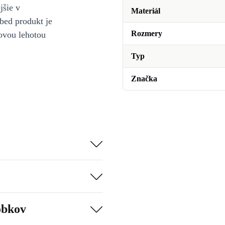
jšie v
Materiál
bed produkt je
Rozmery
ovou lehotou
Typ
Značka
obkov