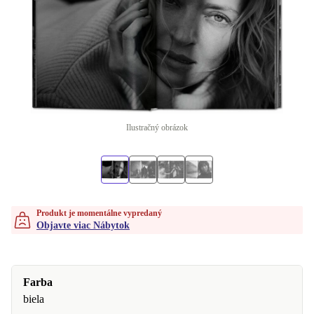
Ilustračný obrázok
Produkt je momentálne vypredaný
Objavte viac Nábytok
Farba
biela