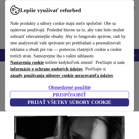
Vyzdvihnite si aplikáciu
Stiahnuť
Lepšie využívať refurbed
používať refurbed rýchlo a jednoducho
Naše produkty a súbory cookie majú niečo spoločné: Obe sa
opätovne používajú. Posledné hlavne na to, aby vám bolo možné
zobraziť relevantnejšie obsahy. Aby to fungovalo správne, radi by
sme analyzovali vaše správanie pri prehliadaní a pesonalizovali
reklamu a obsah pre vás — pomocou vlastných cookie a cookie
Mobilné telefóny
Laptopy
Tablety
Inteligentné hodinky
Príslušenst
tretích strán. Samozrejme iba s vaším súhlasom.
Nastavenia cookie
môžete kedykoľvek zmeniť. Prečítajte si naše
Domov
informácie o ochrane osobných údajov
Produkty
Domácnosť
Nábytok
. Prečítajte si
zásady používania súborov cookie spracovateľa údajov
.
Peter Lindbergh. Untold Stories
Obmedzené použitie
biela
PRISPÔSOBIŤ
PRIJAŤ VŠETKY SÚBORY COOKIE
(Zbieranie recenzií)