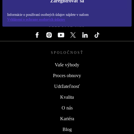
Zaregistrovať sa
REFURBED SLOVENSKO – RETHINK NEW.
Informácie o používaní osobných údajov nájdete v našom
Vyhlásení o ochrane osobných údajov
SLEDUJTE NÁS
SPOLOČNOSŤ
Vaše výhody
Proces obnovy
Udržateľnosť
Kvalita
O nás
Kariéra
Blog