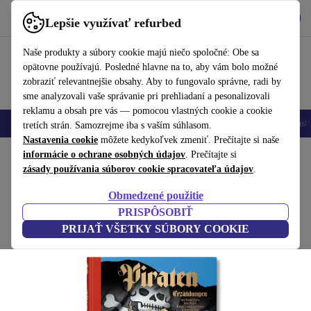
Vyzdvihnite si aplikáciu
Stiahnuť
Lepšie využívať refurbed
používať refurbed rýchlo a jednoducho
Naše produkty a súbory cookie majú niečo spoločné: Obe sa
opätovne používajú. Posledné hlavne na to, aby vám bolo možné
zobraziť relevantnejšie obsahy. Aby to fungovalo správne, radi by
sme analyzovali vaše správanie pri prehliadaní a pesonalizovali
reklamu a obsah pre vás — pomocou vlastných cookie a cookie
Mobilné telefóny
Laptopy
Tablety
Inteligentné hodinky
Príslušenst
tretích strán. Samozrejme iba s vaším súhlasom.
Nastavenia cookie
môžete kedykoľvek zmeniť. Prečítajte si naše
Domov
informácie o ochrane osobných údajov
Produkty
Domácnosť
Nábytok
. Prečítajte si
zásady používania súborov cookie spracovateľa údajov
.
pirátske príbehy
Obmedzené použitie
biela
PRISPÔSOBIŤ
PRIJAŤ VŠETKY SÚBORY COOKIE
(Zbieranie recenzií)