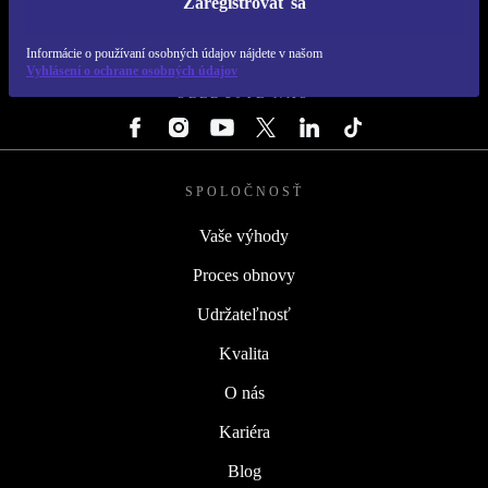
Zaregistrovať sa
REFURBED SLOVENSKO – RETHINK NEW.
Informácie o používaní osobných údajov nájdete v našom
Vyhlásení o ochrane osobných údajov
SLEDUJTE NÁS
SPOLOČNOSŤ
Vaše výhody
Proces obnovy
Udržateľnosť
Kvalita
O nás
Kariéra
Blog