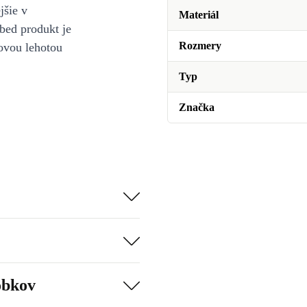
jšie v
Materiál
bed produkt je
Rozmery
ovou lehotou
Typ
Značka
obkov