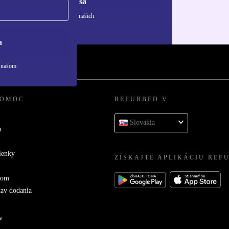
Zaregistrovať sa
ívaní osobných údajov nájdete v našich
ny osobných údajov
.
a
v našom
POMOC
REFURBED V
Slovakia
u
ienky
ZÍSKAJTE APLIKÁCIU REF
com
tav dodania
v