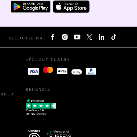
SLEDUJTE NÁS
SPÔSOBY PLATBY
RECENZIE
URBED
Trustpilot
TrustScore
4.6
205746
Recenzie