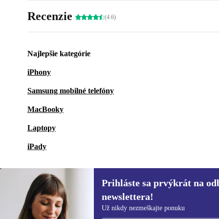
Recenzie
(4.6)
Najlepšie kategórie
iPhony
Samsung mobilné telefóny
MacBooky
Laptopy
iPady
Prihláste sa prvýkrát na od
newslettera!
Prihláste sa prvýkrát na
Už nikdy nezmeškajte ponuku
newsletter!