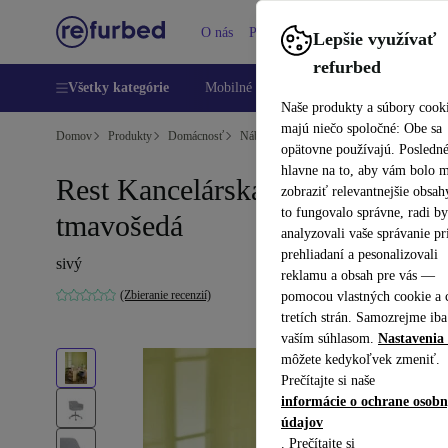
O nás
Pomoc
Lepšie využívať
refurbed
Všetky kategórie
Mobilné telefóny
Laptopy
Tablety
Naše produkty a súbory cook
majú niečo spoločné: Obe sa
Domov
Produkty
Domácnosť
Nábytok
opätovne používajú. Posledn
hlavne na to, aby vám bolo 
Rest Kancelárska stolička
zobraziť relevantnejšie obsah
to fungovalo správne, radi b
tmavošedá
analyzovali vaše správanie pr
prehliadaní a pesonalizovali
sivý
reklamu a obsah pre vás —
(Zbieranie recenzií)
pomocou vlastných cookie a 
tretích strán. Samozrejme iba
vaším súhlasom.
Nastavenia 
môžete kedykoľvek zmeniť.
Prečítajte si naše
informácie o ochrane osob
údajov
. Prečítajte si