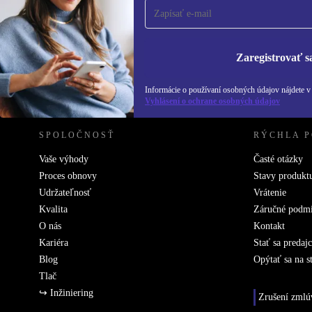
Už nikdy nezmeškajte ponuku.
Informácie o použ
Zásadách ochra
Zaregistrovať s
REFURBED SLOVENSKO – RETHINK NEW.
Informácie o používaní osobných údajov nájdete 
Vyhlásení o ochrane osobných údajov
SPOLOČNOSŤ
RÝCHLA 
Vaše výhody
Časté otázky
Proces obnovy
Stavy produkt
Udržateľnosť
Vrátenie
Kvalita
Záručné podm
O nás
Kontakt
Kariéra
Stať sa predaj
Blog
Opýtať sa na s
Tlač
↪ Inžiniering
Zrušení zmlú