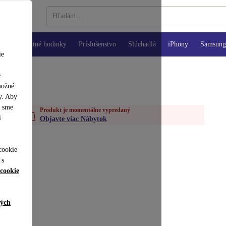
Inteligentné hodinky
Príslušenstvo
Slúchadlá
iPhony
Samsung 
ie
é
možné
y. Aby
y sme
Produkt je momentálne vypredaný
i
Objavte viac Nábytok
cookie
 s
cookie
ných