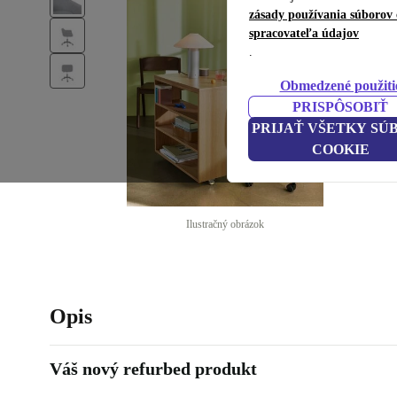
zásady používania súborov 
spracovateľa údajov
.
Obmedzené použiti
PRISPÔSOBIŤ
PRIJAŤ VŠETKY SÚ
COOKIE
Ilustračný obrázok
Opis
Váš nový refurbed produkt