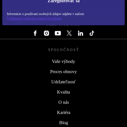
Zaregistrovať sa
REFURBED SLOVENSKO – RETHINK NEW.
Informácie o používaní osobných údajov nájdete v našom
Vyhlásení o ochrane osobných údajov
SLEDUJTE NÁS
SPOLOČNOSŤ
Vaše výhody
Proces obnovy
Udržateľnosť
Kvalita
O nás
Kariéra
Blog