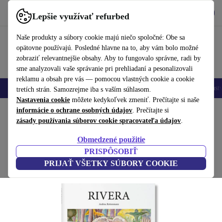
Vyzdvihnite si aplikáciu
Stiahnuť
Lepšie využívať refurbed
používať refurbed rýchlo a jednoducho
Naše produkty a súbory cookie majú niečo spoločné: Obe sa
opätovne používajú. Posledné hlavne na to, aby vám bolo možné
zobraziť relevantnejšie obsahy. Aby to fungovalo správne, radi by
sme analyzovali vaše správanie pri prehliadaní a pesonalizovali
reklamu a obsah pre vás — pomocou vlastných cookie a cookie
Mobilné telefóny
Laptopy
Tablety
Inteligentné hodinky
Príslušenst
tretích strán. Samozrejme iba s vaším súhlasom.
Nastavenia cookie
môžete kedykoľvek zmeniť. Prečítajte si naše
Domov
informácie o ochrane osobných údajov
Produkty
Domácnosť
Nábytok
. Prečítajte si
zásady používania súborov cookie spracovateľa údajov
.
Rivera kniha
Obmedzené použitie
biela
PRISPÔSOBIŤ
PRIJAŤ VŠETKY SÚBORY COOKIE
(Zbieranie recenzií)