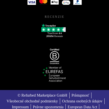
RECENZIE
Trustpilot
TrustScore
4.6
205694
Recenzie
© Refurbed Marketplace GmbH
Prístupnosť
Všeobecné obchodné podmienky
Ochrana osobných údajov
Impressum
Právne upozornenia
European Data Act