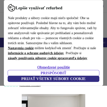
Vyzdvihnite si aplikáciu
Stiahnuť
Lepšie využívať refurbed
používať refurbed rýchlo a jednoducho
Naše produkty a súbory cookie majú niečo spoločné: Obe sa
opätovne používajú. Posledné hlavne na to, aby vám bolo možné
zobraziť relevantnejšie obsahy. Aby to fungovalo správne, radi by
sme analyzovali vaše správanie pri prehliadaní a pesonalizovali
reklamu a obsah pre vás — pomocou vlastných cookie a cookie
Mobilné telefóny
Laptopy
Tablety
Inteligentné hodinky
Príslušenst
tretích strán. Samozrejme iba s vaším súhlasom.
Nastavenia cookie
môžete kedykoľvek zmeniť. Prečítajte si naše
Domov
informácie o ochrane osobných údajov
Produkty
Domácnosť
Nábytok
. Prečítajte si
zásady používania súborov cookie spracovateľa údajov
.
ruža pohovka 2,5-miestna pohovka Planet
Obmedzené použitie
Grey Green
PRISPÔSOBIŤ
sivý
PRIJAŤ VŠETKY SÚBORY COOKIE
(Zbieranie recenzií)