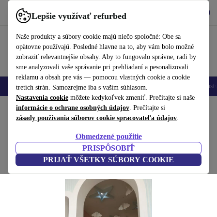
Vyzdvihnite si aplikáciu
Stiahnuť
Lepšie využívať refurbed
používať refurbed rýchlo a jednoducho
Naše produkty a súbory cookie majú niečo spoločné: Obe sa
opätovne používajú. Posledné hlavne na to, aby vám bolo možné
zobraziť relevantnejšie obsahy. Aby to fungovalo správne, radi by
sme analyzovali vaše správanie pri prehliadaní a pesonalizovali
reklamu a obsah pre vás — pomocou vlastných cookie a cookie
Mobilné telefóny
Laptopy
Tablety
Inteligentné hodinky
Príslušenst
tretích strán. Samozrejme iba s vaším súhlasom.
Nastavenia cookie
môžete kedykoľvek zmeniť. Prečítajte si naše
Domov
informácie o ochrane osobných údajov
Produkty
Domácnosť
Nábytok
. Prečítajte si
zásady používania súborov cookie spracovateľa údajov
.
Sallanan detské kreslo modrá
Obmedzené použitie
modrá
PRISPÔSOBIŤ
PRIJAŤ VŠETKY SÚBORY COOKIE
(Zbieranie recenzií)