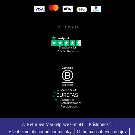
RECENZIE
Trustpilot
TrustScore
4.6
205555
Recenzie
© Refurbed Marketplace GmbH
Prístupnosť
Všeobecné obchodné podmienky
Ochrana osobných údajov