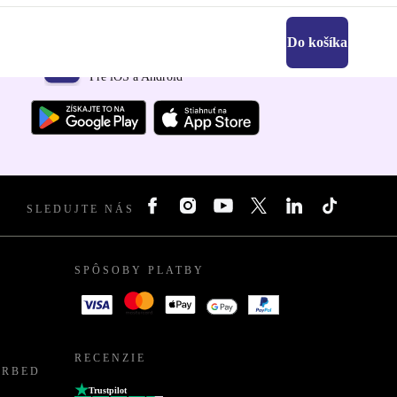
Do košíka
Získajte aplikáciu refurbed
Pre iOS a Android
SLEDUJTE NÁS
SPÔSOBY PLATBY
RECENZIE
URBED
Trustpilot