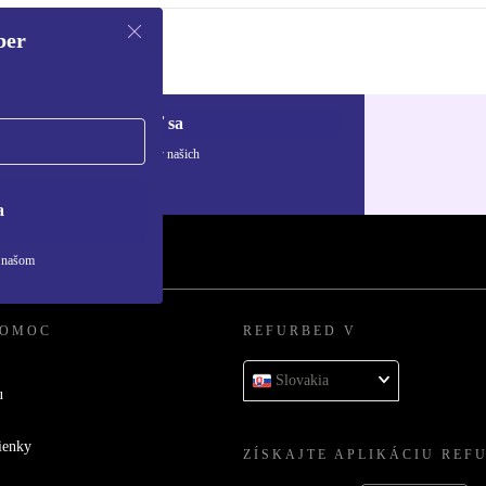
ber
Zaregistrovať sa
ívaní osobných údajov nájdete v našich
ny osobných údajov
.
a
v našom
POMOC
REFURBED V
Slovakia
u
ienky
ZÍSKAJTE APLIKÁCIU REF