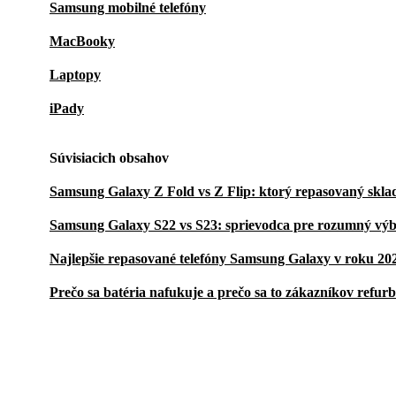
Samsung mobilné telefóny
MacBooky
Laptopy
iPady
Súvisiacich obsahov
Samsung Galaxy Z Fold vs Z Flip: ktorý repasovaný sklada
Samsung Galaxy S22 vs S23: sprievodca pre rozumný vý
Najlepšie repasované telefóny Samsung Galaxy v roku 20
Prečo sa batéria nafukuje a prečo sa to zákazníkov refur