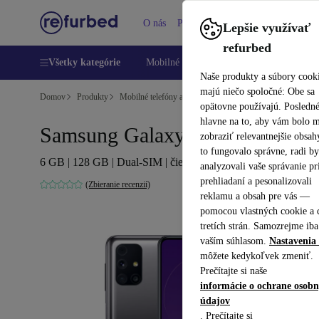
O nás
Pomoc
Lepšie využívať
refurbed
Všetky kategórie
Mobilné telefóny
Laptopy
Tablety
Naše produkty a súbory cook
majú niečo spoločné: Obe sa
Domov
Produkty
Mobilné telefóny a smartfóny
Mobilné telefóny Samsun
opätovne používajú. Posledn
hlavne na to, aby vám bolo 
Samsung Galaxy M31S
zobraziť relevantnejšie obsah
to fungovalo správne, radi b
6 GB | 128 GB | Dual-SIM | čierna
analyzovali vaše správanie pr
prehliadaní a pesonalizovali
(Zbieranie recenzií)
reklamu a obsah pre vás —
pomocou vlastných cookie a 
tretích strán. Samozrejme iba
vaším súhlasom.
Nastavenia 
môžete kedykoľvek zmeniť.
Prečítajte si naše
informácie o ochrane osob
údajov
. Prečítajte si