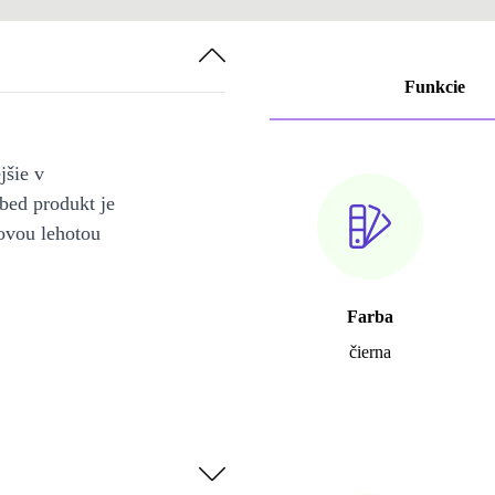
Funkcie
jšie v
bed produkt je
ovou lehotou
Farba
čierna