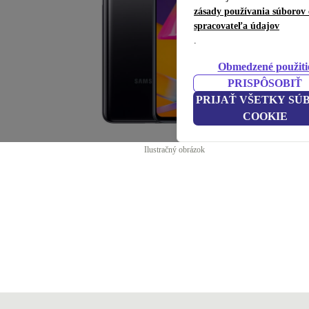
zásady používania súborov 
spracovateľa údajov
.
Obmedzené použiti
PRISPÔSOBIŤ
PRIJAŤ VŠETKY SÚ
COOKIE
Ilustračný obrázok