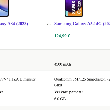
axy A34 (2023)
vs.
Samsung Galaxy A52 4G (20
124,99 €
4500 mAh
77V/ TTZA Dimensity
Qualcomm SM7125 Snapdragon 7
64bit
e:
Veľkosť pamäte:
6.0 GB