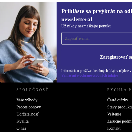
Prihláste sa prvýkrát na od
150,12 €
349,00 €
(-57%)
newslettera!
Prihláste sa prvýkrát na
Už nikdy nezmeškajte ponuku
newsletter!
Už nikdy nezmeškajte ponuku.
Informácie o použ
Zásadách ochra
Zaregistrovať s
REFURBED SLOVENSKO – RETHINK NEW.
Informácie o používaní osobných údajov nájdete 
Vyhlásení o ochrane osobných údajov
SPOLOČNOSŤ
RÝCHLA 
Vaše výhody
Časté otázky
Proces obnovy
Stavy produkt
Udržateľnosť
Vrátenie
Kvalita
Záručné podm
O nás
Kontakt