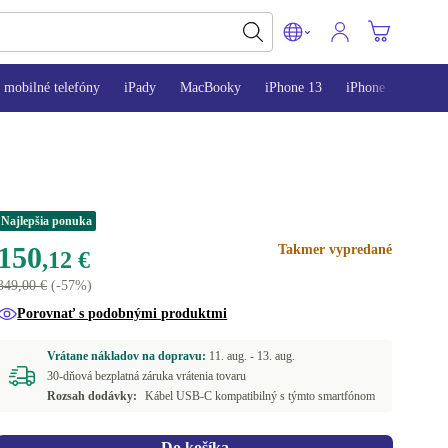
mobilné telefóny
iPady
MacBooky
iPhone 13
iPhone 14
iPh
Najlepšia ponuka
150
Takmer vypredané
,12 €
349,00 €
(-57%)
Porovnať s podobnými produktmi
Vrátane nákladov na dopravu:
11. aug. -
13. aug.
30-dňová bezplatná záruka vrátenia tovaru
Rozsah dodávky:
Kábel USB-C kompatibilný s týmto smartfónom
Do košíka