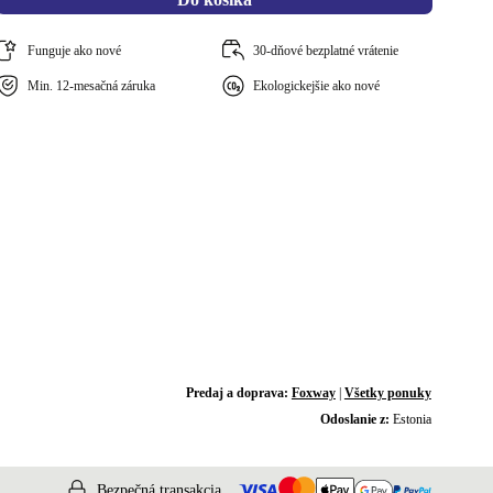
Funguje ako nové
30-dňové bezplatné vrátenie
Min. 12-mesačná záruka
Ekologickejšie ako nové
Predaj a doprava:
Foxway
|
Všetky ponuky
Odoslanie z:
Estonia
Bezpečná transakcia