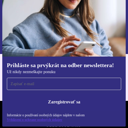
Zaregistrovať sa
Informácie o používaní osobných údajov nájdete v našich
Zásadách ochrany osobných údajov
.
Prihláste sa prvýkrát na odber newslettera!
Získajte aplikáciu refurbed
Už nikdy nezmeškajte ponuku
Pre iOS a Android
Zaregistrovať sa
REFURBED SLOVENSKO – RETHINK NEW.
Informácie o používaní osobných údajov nájdete v našom
Vyhlásení o ochrane osobných údajov
SLEDUJTE NÁS