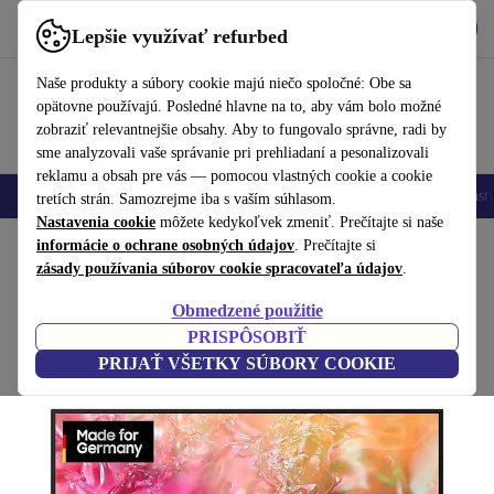
Vyzdvihnite si aplikáciu
Stiahnuť
Lepšie využívať refurbed
používať refurbed rýchlo a jednoducho
Naše produkty a súbory cookie majú niečo spoločné: Obe sa
opätovne používajú. Posledné hlavne na to, aby vám bolo možné
zobraziť relevantnejšie obsahy. Aby to fungovalo správne, radi by
sme analyzovali vaše správanie pri prehliadaní a pesonalizovali
reklamu a obsah pre vás — pomocou vlastných cookie a cookie
Mobilné telefóny
Laptopy
Tablety
Inteligentné hodinky
Príslušenst
tretích strán. Samozrejme iba s vaším súhlasom.
Nastavenia cookie
môžete kedykoľvek zmeniť. Prečítajte si naše
Domov
informácie o ochrane osobných údajov
Produkty
Televízory
. Prečítajte si
zásady používania súborov cookie spracovateľa údajov
.
Samsung GU43DU7170 | 43-palcový
Obmedzené použitie
Sivá
PRISPÔSOBIŤ
PRIJAŤ VŠETKY SÚBORY COOKIE
(Zbieranie recenzií)