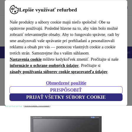
Vyzdvihnite si aplikáciu
Stiahnuť
Lepšie využívať refurbed
používať refurbed rýchlo a jednoducho
Naše produkty a súbory cookie majú niečo spoločné: Obe sa
opätovne používajú. Posledné hlavne na to, aby vám bolo možné
zobraziť relevantnejšie obsahy. Aby to fungovalo správne, radi by
sme analyzovali vaše správanie pri prehliadaní a pesonalizovali
reklamu a obsah pre vás — pomocou vlastných cookie a cookie
Mobilné telefóny
Laptopy
Tablety
Inteligentné hodinky
Príslušenst
tretích strán. Samozrejme iba s vaším súhlasom.
Nastavenia cookie
môžete kedykoľvek zmeniť. Prečítajte si naše
Domov
informácie o ochrane osobných údajov
Produkty
Monitory
. Prečítajte si
zásady používania súborov cookie spracovateľa údajov
.
Samsung SyncMaster BX2240W | 21.5-
Obmedzené použitie
palcový
PRISPÔSOBIŤ
Čierny
PRIJAŤ VŠETKY SÚBORY COOKIE
(Zbieranie recenzií)