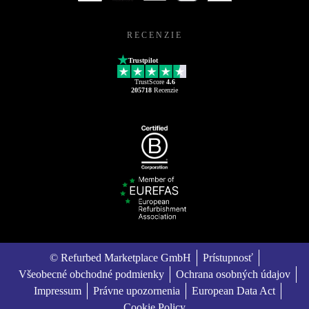
RECENZIE
Trustpilot
TrustScore
4.6
205718
Recenzie
© Refurbed Marketplace GmbH
Prístupnosť
Všeobecné obchodné podmienky
Ochrana osobných údajov
Impressum
Právne upozornenia
European Data Act
Cookie Policy