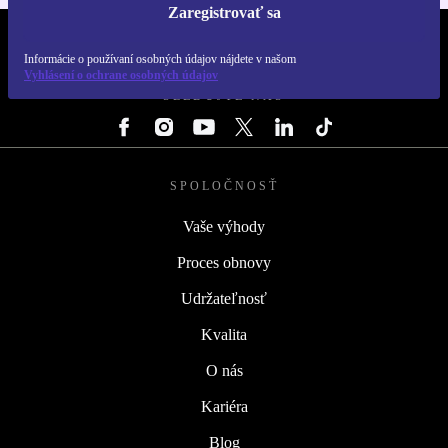
Zaregistrovať sa
REFURBED SLOVENSKO – RETHINK NEW.
Informácie o používaní osobných údajov nájdete v našom
Vyhlásení o ochrane osobných údajov
SLEDUJTE NÁS
SPOLOČNOSŤ
Vaše výhody
Proces obnovy
Udržateľnosť
Kvalita
O nás
Kariéra
Blog