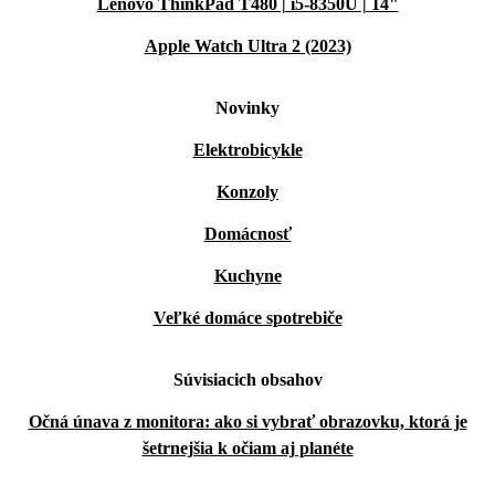
Lenovo ThinkPad T480 | i5-8350U | 14"
Apple Watch Ultra 2 (2023)
Novinky
Elektrobicykle
Konzoly
Domácnosť
Kuchyne
Veľké domáce spotrebiče
Súvisiacich obsahov
Očná únava z monitora: ako si vybrať obrazovku, ktorá je
šetrnejšia k očiam aj planéte