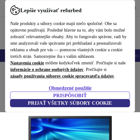
Vyzdvihnite si aplikáciu
Stiahnuť
Lepšie využívať refurbed
používať refurbed rýchlo a jednoducho
Naše produkty a súbory cookie majú niečo spoločné: Obe sa
opätovne používajú. Posledné hlavne na to, aby vám bolo možné
zobraziť relevantnejšie obsahy. Aby to fungovalo správne, radi by
sme analyzovali vaše správanie pri prehliadaní a pesonalizovali
reklamu a obsah pre vás — pomocou vlastných cookie a cookie
Mobilné telefóny
Laptopy
Tablety
Inteligentné hodinky
Príslušenst
tretích strán. Samozrejme iba s vaším súhlasom.
Nastavenia cookie
môžete kedykoľvek zmeniť. Prečítajte si naše
Domov
informácie o ochrane osobných údajov
Produkty
Monitory
. Prečítajte si
zásady používania súborov cookie spracovateľa údajov
.
Samsung SyncMaster S22B420BW | 22"
Obmedzené použitie
Čierny
PRISPÔSOBIŤ
PRIJAŤ VŠETKY SÚBORY COOKIE
(Zbieranie recenzií)