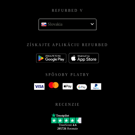
REFURBED V
Slovakia
ZÍSKAJTE APLIKÁCIU REFURBED
SPÔSOBY PLATBY
RECENZIE
Trustpilot
TrustScore
4.6
205726
Recenzie