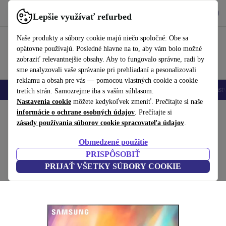
Vyzdvihnite si aplikáciu
Stiahnuť
Lepšie využívať refurbed
používať refurbed rýchlo a jednoducho
Naše produkty a súbory cookie majú niečo spoločné: Obe sa
opätovne používajú. Posledné hlavne na to, aby vám bolo možné
zobraziť relevantnejšie obsahy. Aby to fungovalo správne, radi by
sme analyzovali vaše správanie pri prehliadaní a pesonalizovali
reklamu a obsah pre vás — pomocou vlastných cookie a cookie
Mobilné telefóny
Laptopy
Tablety
Inteligentné hodinky
Príslušenst
tretích strán. Samozrejme iba s vaším súhlasom.
Nastavenia cookie
môžete kedykoľvek zmeniť. Prečítajte si naše
Domov
informácie o ochrane osobných údajov
Produkty
Televízory
. Prečítajte si
zásady používania súborov cookie spracovateľa údajov
.
Samsung UE65AU7192 | 65"
Obmedzené použitie
Čierna
PRISPÔSOBIŤ
PRIJAŤ VŠETKY SÚBORY COOKIE
(Zbieranie recenzií)