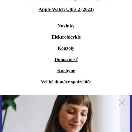
Apple Watch Ultra 2 (2023)
Novinky
Elektrobicykle
Konzoly
Domácnosť
Kuchyne
Veľké domáce spotrebiče
Prihláste sa prvýkrát na newsletter!
Už nikdy nezmeškajte ponuku.