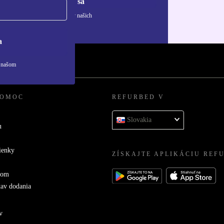
Zaregistrovať sa
ívaní osobných údajov nájdete v našich
ny osobných údajov
.
a
v našom
POMOC
REFURBED V
Slovakia
u
ienky
ZÍSKAJTE APLIKÁCIU REF
com
tav dodania
v