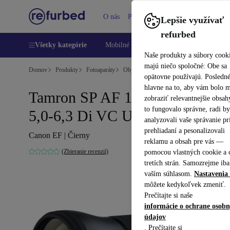
O nás
Pomoc
Lepšie využívať
refurbed
Všetky kategórie
Mobilné telefóny
Laptopy
Tablety
Naše produkty a súbory cook
majú niečo spoločné: Obe sa
Domov
Produkty
Fotoaparáty
Objektívy
opätovne používajú. Posledn
hlavne na to, aby vám bolo 
Tamron SP AF 150-600 mm
zobraziť relevantnejšie obsah
to fungovalo správne, radi b
5,0-6,3 Di VC USD G2
analyzovali vaše správanie pr
prehliadaní a pesonalizovali
Canon EF | Čierny
reklamu a obsah pre vás —
(Zbieranie recenzií)
pomocou vlastných cookie a 
tretích strán. Samozrejme iba
vaším súhlasom.
Nastavenia 
môžete kedykoľvek zmeniť.
Prečítajte si naše
informácie o ochrane osob
údajov
. Prečítajte si