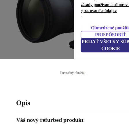
zásady používania súborov 
spracovateľa údajov
.
Obmedzené použiti
PRISPÔSOBIŤ
PRIJAŤ VŠETKY SÚ
COOKIE
Ilustračný obrázok
Opis
Váš nový refurbed produkt