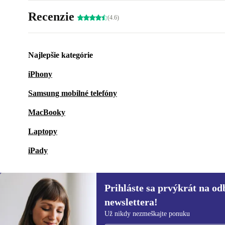
Recenzie
(4.6)
Najlepšie kategórie
iPhony
Samsung mobilné telefóny
MacBooky
Laptopy
iPady
Prihláste sa prvýkrát na od
newslettera!
Prihláste sa prvýkrát na
Už nikdy nezmeškajte ponuku
newsletter!