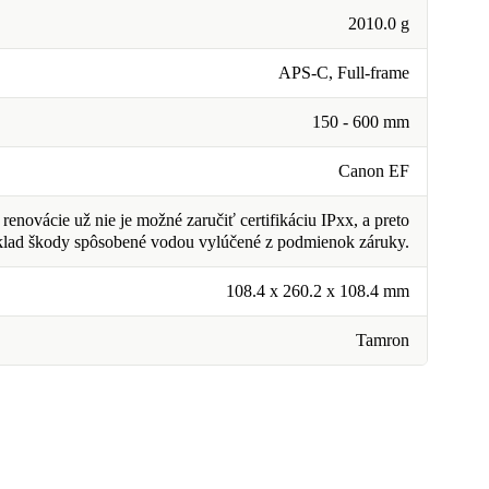
2010.0 g
APS-C, Full-frame
150 - 600 mm
Canon EF
renovácie už nie je možné zaručiť certifikáciu IPxx, a preto
klad škody spôsobené vodou vylúčené z podmienok záruky.
108.4 x 260.2 x 108.4 mm
Tamron