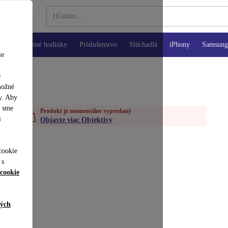
Inteligentné hodinky
Príslušenstvo
Slúchadlá
iPhony
Samsung 
ie
é
možné
y. Aby
y sme
Produkt je momentálne vypredaný
i
Objavte viac Objektívy
cookie
 s
cookie
ných