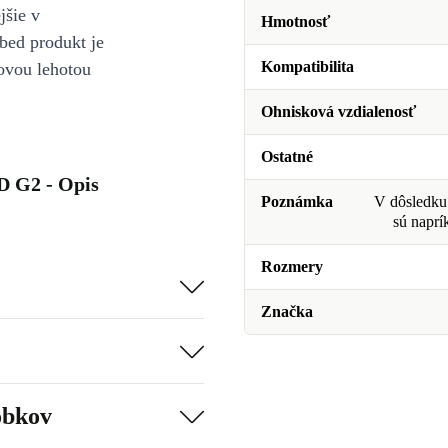
jšie v
Hmotnosť
bed produkt je
Kompatibilita
ovou lehotou
Ohnisková vzdialenosť
Ostatné
D G2 - Opis
Poznámka
V dôsledku 
sú naprí
Rozmery
Značka
obkov