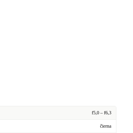
f5,0 – f6,3
čierna