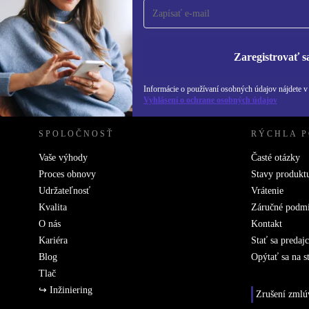
Už nikdy nezmeškajte ponuku.
Informácie o použ
Zásadách ochra
Zaregistrovať s
REFURBED SLOVENSKO – RETHINK NEW.
Informácie o používaní osobných údajov nájdete 
Vyhlásení o ochrane osobných údajov
SPOLOČNOSŤ
RÝCHLA 
Vaše výhody
Časté otázky
Proces obnovy
Stavy produkt
Udržateľnosť
Vrátenie
Kvalita
Záručné podm
O nás
Kontakt
Kariéra
Stať sa predaj
Blog
Opýtať sa na s
Tlač
↪ Inžiniering
Zrušení zmlú