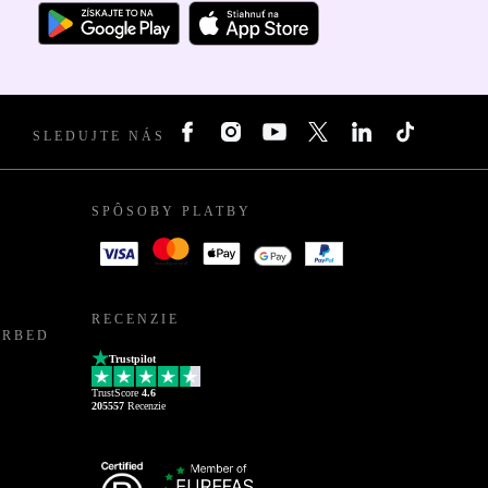
SLEDUJTE NÁS
SPÔSOBY PLATBY
RECENZIE
URBED
Trustpilot
TrustScore
4.6
205557
Recenzie