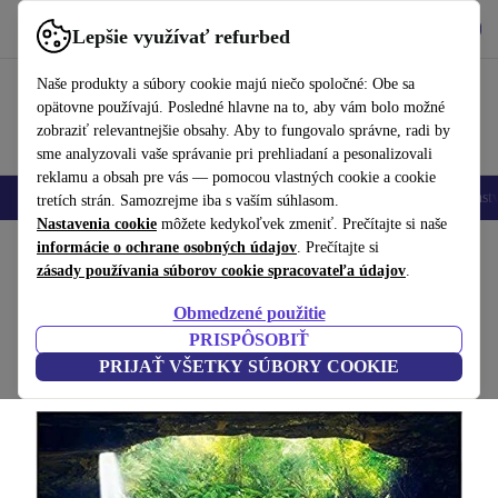
Vyzdvihnite si aplikáciu
Stiahnuť
Lepšie využívať refurbed
používať refurbed rýchlo a jednoducho
Naše produkty a súbory cookie majú niečo spoločné: Obe sa
opätovne používajú. Posledné hlavne na to, aby vám bolo možné
zobraziť relevantnejšie obsahy. Aby to fungovalo správne, radi by
sme analyzovali vaše správanie pri prehliadaní a pesonalizovali
reklamu a obsah pre vás — pomocou vlastných cookie a cookie
Mobilné telefóny
Laptopy
Tablety
Inteligentné hodinky
Príslušenst
tretích strán. Samozrejme iba s vaším súhlasom.
Nastavenia cookie
môžete kedykoľvek zmeniť. Prečítajte si naše
Domov
informácie o ochrane osobných údajov
Produkty
Televízory
. Prečítajte si
zásady používania súborov cookie spracovateľa údajov
.
TCL 43P715 | 43"
Obmedzené použitie
Čierna
PRISPÔSOBIŤ
PRIJAŤ VŠETKY SÚBORY COOKIE
(Zbieranie recenzií)