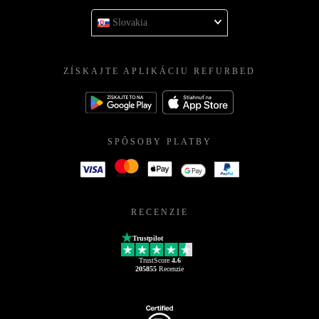
Slovakia
ZÍSKAJTE APLIKÁCIU REFURBED
SPÔSOBY PLATBY
RECENZIE
Trustpilot
TrustScore
4.6
205855
Recenzie