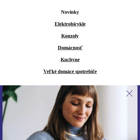
Novinky
Elektrobicykle
Konzoly
Domácnosť
Kuchyne
Veľké domáce spotrebiče
Prihláste sa prvýkrát na newsletter!
Už nikdy nezmeškajte ponuku.