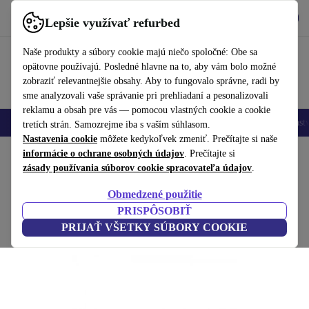
Vyzdvihnite si aplikáciu
Stiahnuť
Lepšie využívať refurbed
používať refurbed rýchlo a jednoducho
Naše produkty a súbory cookie majú niečo spoločné: Obe sa
opätovne používajú. Posledné hlavne na to, aby vám bolo možné
zobraziť relevantnejšie obsahy. Aby to fungovalo správne, radi by
sme analyzovali vaše správanie pri prehliadaní a pesonalizovali
reklamu a obsah pre vás — pomocou vlastných cookie a cookie
Mobilné telefóny
Laptopy
Tablety
Inteligentné hodinky
Príslušenst
tretích strán. Samozrejme iba s vaším súhlasom.
Nastavenia cookie
môžete kedykoľvek zmeniť. Prečítajte si naše
Domov
informácie o ochrane osobných údajov
Produkty
Televízory
. Prečítajte si
zásady používania súborov cookie spracovateľa údajov
.
TELESTAR TD 1110 S
Obmedzené použitie
Čierna
PRISPÔSOBIŤ
PRIJAŤ VŠETKY SÚBORY COOKIE
(Zbieranie recenzií)