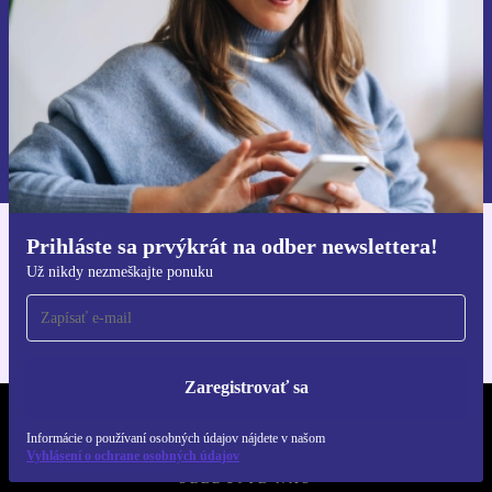
Zaregistrovať sa
Informácie o používaní osobných údajov nájdete v našich
Zásadách ochrany osobných údajov
.
Prihláste sa prvýkrát na odber newslettera!
Získajte aplikáciu refurbed
Už nikdy nezmeškajte ponuku
Pre iOS a Android
Zaregistrovať sa
REFURBED SLOVENSKO – RETHINK NEW.
Informácie o používaní osobných údajov nájdete v našom
Vyhlásení o ochrane osobných údajov
SLEDUJTE NÁS