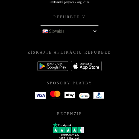
telefonická podpora v angličtine
REFURBED V
Slovakia
ZÍSKAJTE APLIKÁCIU REFURBED
SPÔSOBY PLATBY
RECENZIE
Trustpilot
TrustScore
4.6
205718
Recenzie