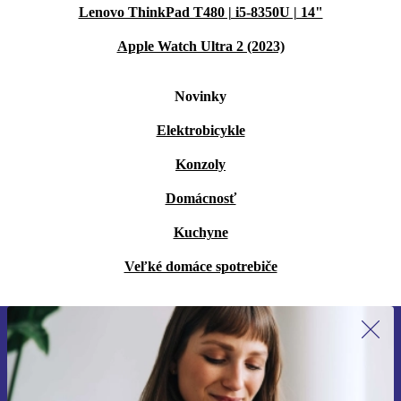
Lenovo ThinkPad T480 | i5-8350U | 14"
Apple Watch Ultra 2 (2023)
Novinky
Elektrobicykle
Konzoly
Domácnosť
Kuchyne
Veľké domáce spotrebiče
Prihláste sa prvýkrát na newsletter!
Už nikdy nezmeškajte ponuku.