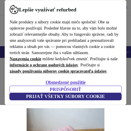
Vyzdvihnite si aplikáciu
Stiahnuť
Lepšie využívať refurbed
používať refurbed rýchlo a jednoducho
Naše produkty a súbory cookie majú niečo spoločné: Obe sa
opätovne používajú. Posledné hlavne na to, aby vám bolo možné
zobraziť relevantnejšie obsahy. Aby to fungovalo správne, radi by
sme analyzovali vaše správanie pri prehliadaní a pesonalizovali
reklamu a obsah pre vás — pomocou vlastných cookie a cookie
Mobilné telefóny
Laptopy
Tablety
Inteligentné hodinky
Príslušenst
tretích strán. Samozrejme iba s vaším súhlasom.
Nastavenia cookie
môžete kedykoľvek zmeniť. Prečítajte si naše
Domov
informácie o ochrane osobných údajov
Produkty
Domácnosť
Nábytok
. Prečítajte si
zásady používania súborov cookie spracovateľa údajov
.
Togo Ottoman zamat Perlrosa
Obmedzené použitie
ružová
PRISPÔSOBIŤ
PRIJAŤ VŠETKY SÚBORY COOKIE
(Zbieranie recenzií)