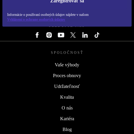
Zaregistrovať sa
REFURBED SLOVENSKO – RETHINK NEW.
Informácie o používaní osobných údajov nájdete v našom
Vyhlásení o ochrane osobných údajov
SLEDUJTE NÁS
SPOLOČNOSŤ
Vaše výhody
Proces obnovy
Udržateľnosť
Kvalita
O nás
Kariéra
Blog