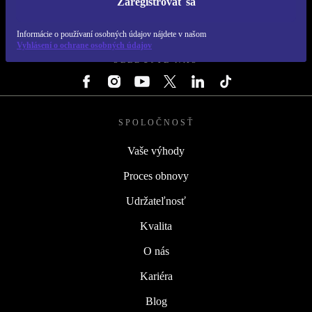
Zaregistrovať sa
REFURBED SLOVENSKO – RETHINK NEW.
Informácie o používaní osobných údajov nájdete v našom
Vyhlásení o ochrane osobných údajov
SLEDUJTE NÁS
SPOLOČNOSŤ
Vaše výhody
Proces obnovy
Udržateľnosť
Kvalita
O nás
Kariéra
Blog