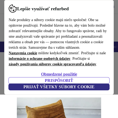
Vyzdvihnite si aplikáciu
Stiahnuť
Lepšie využívať refurbed
používať refurbed rýchlo a jednoducho
Naše produkty a súbory cookie majú niečo spoločné: Obe sa
opätovne používajú. Posledné hlavne na to, aby vám bolo možné
zobraziť relevantnejšie obsahy. Aby to fungovalo správne, radi by
sme analyzovali vaše správanie pri prehliadaní a pesonalizovali
reklamu a obsah pre vás — pomocou vlastných cookie a cookie
Mobilné telefóny
Laptopy
Tablety
Inteligentné hodinky
Príslušenst
tretích strán. Samozrejme iba s vaším súhlasom.
Nastavenia cookie
môžete kedykoľvek zmeniť. Prečítajte si naše
Domov
informácie o ochrane osobných údajov
Produkty
Domácnosť
Nábytok
. Prečítajte si
zásady používania súborov cookie spracovateľa údajov
.
Togo kreslo Cord Sandbraun
Obmedzené použitie
hnedá
PRISPÔSOBIŤ
PRIJAŤ VŠETKY SÚBORY COOKIE
(Zbieranie recenzií)