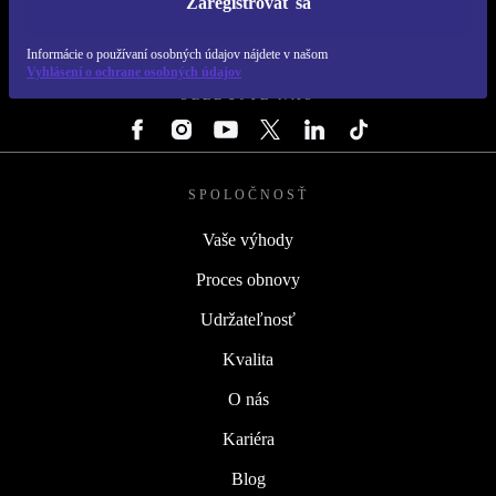
Zaregistrovať sa
REFURBED SLOVENSKO – RETHINK NEW.
Informácie o používaní osobných údajov nájdete v našom
Vyhlásení o ochrane osobných údajov
SLEDUJTE NÁS
SPOLOČNOSŤ
Vaše výhody
Proces obnovy
Udržateľnosť
Kvalita
O nás
Kariéra
Blog