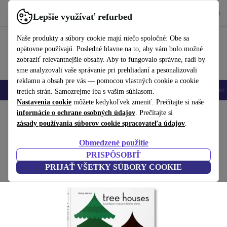
Vyzdvihnite si aplikáciu
Stiahnuť
Lepšie využívať refurbed
používať refurbed rýchlo a jednoducho
Naše produkty a súbory cookie majú niečo spoločné: Obe sa
opätovne používajú. Posledné hlavne na to, aby vám bolo možné
zobraziť relevantnejšie obsahy. Aby to fungovalo správne, radi by
sme analyzovali vaše správanie pri prehliadaní a pesonalizovali
reklamu a obsah pre vás — pomocou vlastných cookie a cookie
Mobilné telefóny
Laptopy
Tablety
Inteligentné hodinky
Príslušenst
tretích strán. Samozrejme iba s vaším súhlasom.
Nastavenia cookie
môžete kedykoľvek zmeniť. Prečítajte si naše
Domov
informácie o ochrane osobných údajov
Produkty
Domácnosť
Nábytok
. Prečítajte si
zásady používania súborov cookie spracovateľa údajov
.
Tree Houses. 45th Ed.
Obmedzené použitie
biela
PRISPÔSOBIŤ
PRIJAŤ VŠETKY SÚBORY COOKIE
(Zbieranie recenzií)