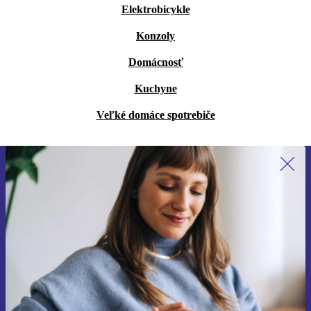
Elektrobicykle
Konzoly
Domácnosť
Kuchyne
Veľké domáce spotrebiče
Prihláste sa prvýkrát na newsletter!
Už nikdy nezmeškajte ponuku.
Zaregistrovať sa
Informácie o používaní osobných údajov nájdete v našich