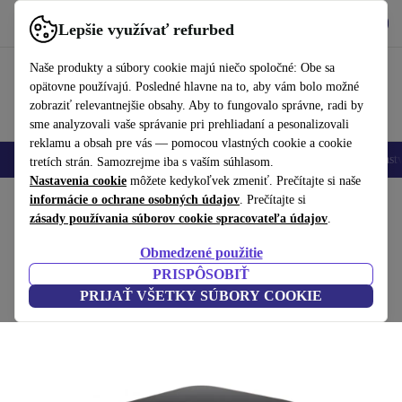
Vyzdvihnite si aplikáciu
Stiahnuť
Lepšie využívať refurbed
používať refurbed rýchlo a jednoducho
Naše produkty a súbory cookie majú niečo spoločné: Obe sa
opätovne používajú. Posledné hlavne na to, aby vám bolo možné
zobraziť relevantnejšie obsahy. Aby to fungovalo správne, radi by
sme analyzovali vaše správanie pri prehliadaní a pesonalizovali
reklamu a obsah pre vás — pomocou vlastných cookie a cookie
Mobilné telefóny
Laptopy
Tablety
Inteligentné hodinky
Príslušenst
tretích strán. Samozrejme iba s vaším súhlasom.
Nastavenia cookie
môžete kedykoľvek zmeniť. Prečítajte si naše
Domov
informácie o ochrane osobných údajov
Produkty
Televízory
. Prečítajte si
zásady používania súborov cookie spracovateľa údajov
.
ViewSonic M2
Obmedzené použitie
Hnedý
PRISPÔSOBIŤ
PRIJAŤ VŠETKY SÚBORY COOKIE
(Zbieranie recenzií)