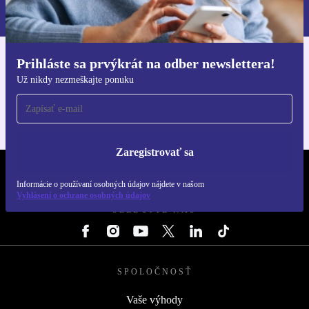
Zásadách ochrany osobných údajov
.
Prihláste sa prvýkrát na odber newslettera!
Získajte aplikáciu refurbed
Už nikdy nezmeškajte ponuku
Pre iOS a Android
Zaregistrovať sa
REFURBED SLOVENSKO – RETHINK NEW.
Informácie o používaní osobných údajov nájdete v našom
Vyhlásení o ochrane osobných údajov
SLEDUJTE NÁS
SPOLOČNOSŤ
Vaše výhody