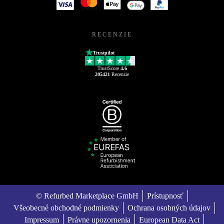
RECENZIE
Trustpilot
TrustScore
4.6
205421
Recenzie
© Refurbed Marketplace GmbH
Prístupnosť
Všeobecné obchodné podmienky
Ochrana osobných údajov
Impressum
Právne upozornenia
European Data Act