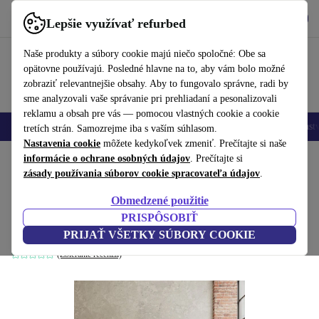
Vyzdvihnite si aplikáciu
Stiahnuť
Lepšie využívať refurbed
používať refurbed rýchlo a jednoducho
Naše produkty a súbory cookie majú niečo spoločné: Obe sa
opätovne používajú. Posledné hlavne na to, aby vám bolo možné
zobraziť relevantnejšie obsahy. Aby to fungovalo správne, radi by
sme analyzovali vaše správanie pri prehliadaní a pesonalizovali
reklamu a obsah pre vás — pomocou vlastných cookie a cookie
Mobilné telefóny
Laptopy
Tablety
Inteligentné hodinky
Príslušenst
tretích strán. Samozrejme iba s vaším súhlasom.
Nastavenia cookie
môžete kedykoľvek zmeniť. Prečítajte si naše
Domov
informácie o ochrane osobných údajov
Produkty
Domácnosť
Nábytok
. Prečítajte si
zásady používania súborov cookie spracovateľa údajov
.
Vivica rozkladacia pohovka ľavá ležadlo
Obmedzené použitie
Moss Olive
PRISPÔSOBIŤ
olivengrün
PRIJAŤ VŠETKY SÚBORY COOKIE
(Zbieranie recenzií)