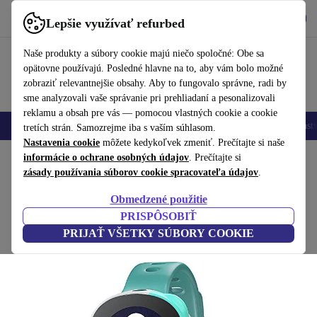
Vyzdvihnite si aplikáciu
Stiahnuť
Lepšie využívať refurbed
používať refurbed rýchlo a jednoducho
Naše produkty a súbory cookie majú niečo spoločné: Obe sa
opätovne používajú. Posledné hlavne na to, aby vám bolo možné
zobraziť relevantnejšie obsahy. Aby to fungovalo správne, radi by
sme analyzovali vaše správanie pri prehliadaní a pesonalizovali
reklamu a obsah pre vás — pomocou vlastných cookie a cookie
Mobilné telefóny
Laptopy
Tablety
Inteligentné hodinky
Príslušenst
tretích strán. Samozrejme iba s vaším súhlasom.
Nastavenia cookie
môžete kedykoľvek zmeniť. Prečítajte si naše
Domov
informácie o ochrane osobných údajov
Produkty
Inteligentné hodinky
. Prečítajte si
zásady používania súborov cookie spracovateľa údajov
.
Vodafone Neo
Obmedzené použitie
Ako nový
PRISPÔSOBIŤ
PRIJAŤ VŠETKY SÚBORY COOKIE
(Zbieranie recenzií)