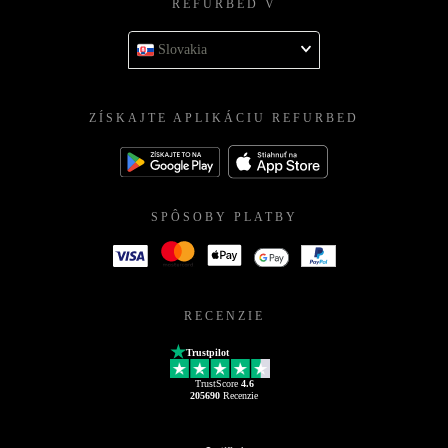
REFURBED V
Slovakia
ZÍSKAJTE APLIKÁCIU REFURBED
SPÔSOBY PLATBY
RECENZIE
Trustpilot
TrustScore
4.6
205690
Recenzie