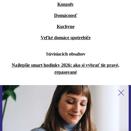
Konzoly
Domácnosť
Kuchyne
Veľké domáce spotrebiče
Súvisiacich obsahov
Najlepšie smart hodinky 2026: ako si vybrať tie pravé,
repasované
Prihláste sa prvýkrát na newsletter!
Už nikdy nezmeškajte ponuku.