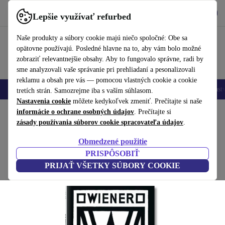
Vyzdvihnite si aplikáciu
Stiahnuť
Lepšie využívať refurbed
používať refurbed rýchlo a jednoducho
Naše produkty a súbory cookie majú niečo spoločné: Obe sa
opätovne používajú. Posledné hlavne na to, aby vám bolo možné
zobraziť relevantnejšie obsahy. Aby to fungovalo správne, radi by
sme analyzovali vaše správanie pri prehliadaní a pesonalizovali
reklamu a obsah pre vás — pomocou vlastných cookie a cookie
Mobilné telefóny
Laptopy
Tablety
Inteligentné hodinky
Príslušenst
tretích strán. Samozrejme iba s vaším súhlasom.
Nastavenia cookie
môžete kedykoľvek zmeniť. Prečítajte si naše
Domov
informácie o ochrane osobných údajov
Produkty
Domácnosť
Nábytok
. Prečítajte si
zásady používania súborov cookie spracovateľa údajov
.
Wiener Werkstätte
Obmedzené použitie
biela
PRISPÔSOBIŤ
PRIJAŤ VŠETKY SÚBORY COOKIE
(Zbieranie recenzií)