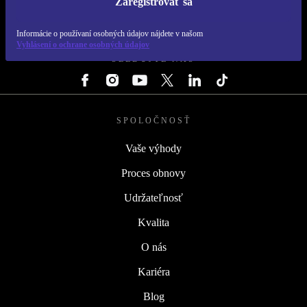
Zaregistrovať sa
REFURBED SLOVENSKO – RETHINK NEW.
Informácie o používaní osobných údajov nájdete v našom
Vyhlásení o ochrane osobných údajov
SLEDUJTE NÁS
SPOLOČNOSŤ
Vaše výhody
Proces obnovy
Udržateľnosť
Kvalita
O nás
Kariéra
Blog