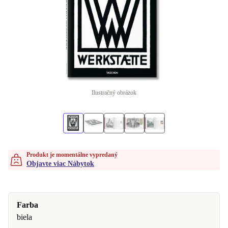
Ilustračný obrázok
Produkt je momentálne vypredaný
Objavte viac Nábytok
Farba
biela