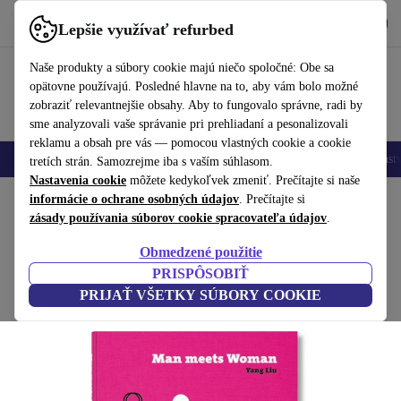
Vyzdvihnite si aplikáciu
Stiahnuť
Lepšie využívať refurbed
používať refurbed rýchlo a jednoducho
Naše produkty a súbory cookie majú niečo spoločné: Obe sa
opätovne používajú. Posledné hlavne na to, aby vám bolo možné
zobraziť relevantnejšie obsahy. Aby to fungovalo správne, radi by
sme analyzovali vaše správanie pri prehliadaní a pesonalizovali
reklamu a obsah pre vás — pomocou vlastných cookie a cookie
Mobilné telefóny
Laptopy
Tablety
Inteligentné hodinky
Príslušenst
tretích strán. Samozrejme iba s vaším súhlasom.
Nastavenia cookie
môžete kedykoľvek zmeniť. Prečítajte si naše
Domov
informácie o ochrane osobných údajov
Produkty
Domácnosť
Nábytok
. Prečítajte si
zásady používania súborov cookie spracovateľa údajov
.
Yang Liu. Man meets Woman
Obmedzené použitie
biela
PRISPÔSOBIŤ
PRIJAŤ VŠETKY SÚBORY COOKIE
(Zbieranie recenzií)