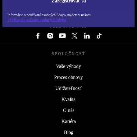
Zaregistrovať sa
REFURBED SLOVENSKO – RETHINK NEW.
Informácie o používaní osobných údajov nájdete v našom
Vyhlásení o ochrane osobných údajov
SLEDUJTE NÁS
SPOLOČNOSŤ
Vaše výhody
Proces obnovy
Udržateľnosť
Kvalita
O nás
Kariéra
Blog