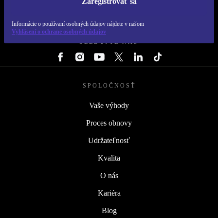
Zaregistrovať sa
REFURBED SLOVENSKO – RETHINK NEW.
Informácie o používaní osobných údajov nájdete v našom
Vyhlásení o ochrane osobných údajov
SLEDUJTE NÁS
SPOLOČNOSŤ
Vaše výhody
Proces obnovy
Udržateľnosť
Kvalita
O nás
Kariéra
Blog