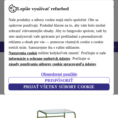
Vyzdvihnite si aplikáciu
Stiahnuť
Lepšie využívať refurbed
používať refurbed rýchlo a jednoducho
Naše produkty a súbory cookie majú niečo spoločné: Obe sa
opätovne používajú. Posledné hlavne na to, aby vám bolo možné
zobraziť relevantnejšie obsahy. Aby to fungovalo správne, radi by
sme analyzovali vaše správanie pri prehliadaní a pesonalizovali
reklamu a obsah pre vás — pomocou vlastných cookie a cookie
Mobilné telefóny
Laptopy
Tablety
Inteligentné hodinky
Príslušenst
tretích strán. Samozrejme iba s vaším súhlasom.
Nastavenia cookie
môžete kedykoľvek zmeniť. Prečítajte si naše
Domov
informácie o ochrane osobných údajov
Produkty
Domácnosť
Nábytok
. Prečítajte si
zásady používania súborov cookie spracovateľa údajov
.
Zephyr servírovací vozík zelená
Obmedzené použitie
zelená
PRISPÔSOBIŤ
PRIJAŤ VŠETKY SÚBORY COOKIE
(Zbieranie recenzií)