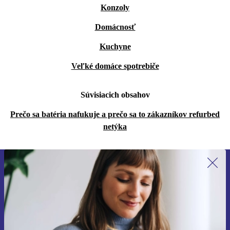
Konzoly
Domácnosť
Kuchyne
Veľké domáce spotrebiče
Súvisiacich obsahov
Prečo sa batéria nafukuje a prečo sa to zákazníkov refurbed
netýka
Prihláste sa prvýkrát na newsletter!
Už nikdy nezmeškajte ponuku.