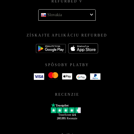
REFURBED V
Slovakia
ZÍSKAJTE APLIKÁCIU REFURBED
SPÔSOBY PLATBY
RECENZIE
Trustpilot
TrustScore
4.6
205395
Recenzie