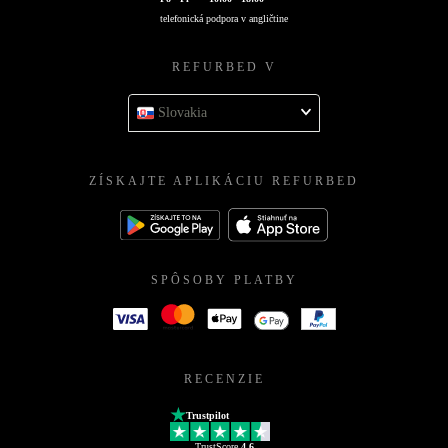
telefonická podpora v angličtine
REFURBED V
Slovakia
ZÍSKAJTE APLIKÁCIU REFURBED
SPÔSOBY PLATBY
RECENZIE
Trustpilot
TrustScore
4.6