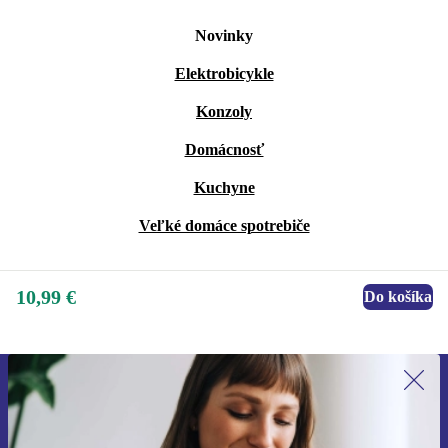
Novinky
Elektrobicykle
Konzoly
Domácnosť
Kuchyne
Veľké domáce spotrebiče
10,99 €
Do košíka
Prihláste sa prvýkrát na newsletter!
Už nikdy nezmeškajte ponuku.