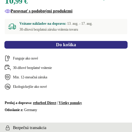
10
,99 €
Porovnať s podobnými produktmi
Vrátane nákladov na dopravu:
13. aug. -
17. aug.
30-dňová bezplatná záruka vrátenia tovaru
Do košíka
Funguje ako nové
30-dňové bezplatné vrátenie
Min. 12-mesačná záruka
Ekologickejšie ako nové
Predaj a doprava:
refurbed Direct
|
Všetky ponuky
Odoslanie z:
Germany
Bezpečná transakcia