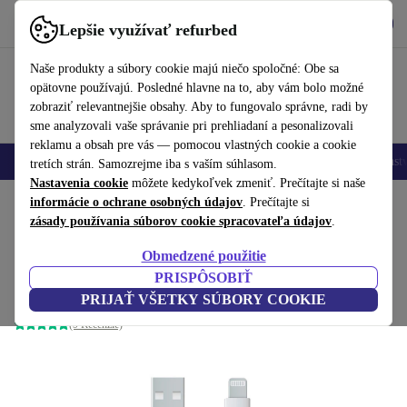
Vyzdvihnite si aplikáciu
Stiahnuť
Lepšie využívať refurbed
používať refurbed rýchlo a jednoducho
Naše produkty a súbory cookie majú niečo spoločné: Obe sa
opätovne používajú. Posledné hlavne na to, aby vám bolo možné
zobraziť relevantnejšie obsahy. Aby to fungovalo správne, radi by
sme analyzovali vaše správanie pri prehliadaní a pesonalizovali
reklamu a obsah pre vás — pomocou vlastných cookie a cookie
Mobilné telefóny
Laptopy
Tablety
Inteligentné hodinky
Príslušenst
tretích strán. Samozrejme iba s vaším súhlasom.
Nastavenia cookie
môžete kedykoľvek zmeniť. Prečítajte si naše
Domov
informácie o ochrane osobných údajov
Produkty
Príslušenstvo
Nabíjačky a nabíjacie káble
. Prečítajte si
zásady používania súborov cookie spracovateľa údajov
.
Kábel (USB-A na Lightning) – 1
Obmedzené použitie
m
10
,99 €
PRISPÔSOBIŤ
biela
PRIJAŤ VŠETKY SÚBORY COOKIE
(9 Recenzie)