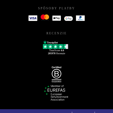
SPÔSOBY PLATBY
RECENZIE
Trustpilot
TrustScore
4.6
205978
Recenzie