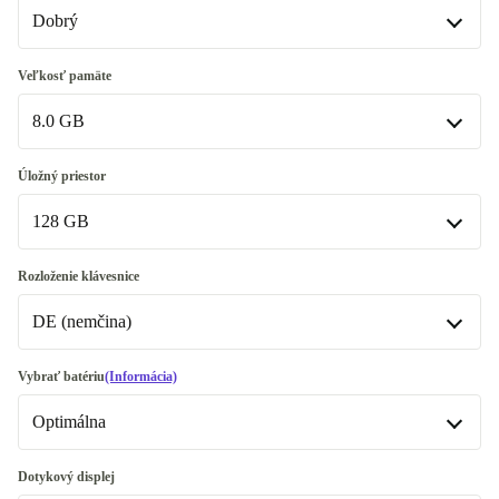
Dobrý
Dobrý
Veľkosť pamäte
8.0 GB
Veľmi dobrý
+20,00 €
8.0 GB
Úložný priestor
128 GB
16.0 GB
+70,00 €
32.0 GB
128 GB
+220,00 €
Rozloženie klávesnice
DE (nemčina)
180 GB
240 GB
DE (nemčina)
Vybrať batériu
(Informácia)
Dostupné v iných kombináciách
Optimálna
256 GB
UK (UK angličtina)
+61,90 €
480 GB
Optimálna
+50,00 €
Dotykový displej