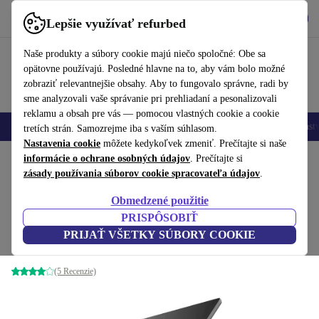
Vyzdvihnite si aplikáciu
Stiahnuť
Lepšie využívať refurbed
používať refurbed rýchlo a jednoducho
Naše produkty a súbory cookie majú niečo spoločné: Obe sa
opätovne používajú. Posledné hlavne na to, aby vám bolo možné
zobraziť relevantnejšie obsahy. Aby to fungovalo správne, radi by
sme analyzovali vaše správanie pri prehliadaní a pesonalizovali
reklamu a obsah pre vás — pomocou vlastných cookie a cookie
Mobilné telefóny
Laptopy
Tablety
Inteligentné hodinky
Príslušenst
tretích strán. Samozrejme iba s vaším súhlasom.
Nastavenia cookie
môžete kedykoľvek zmeniť. Prečítajte si naše
Domov
informácie o ochrane osobných údajov
Produkty
Notebooky
Notebooky Dell
. Prečítajte si
zásady používania súborov cookie spracovateľa údajov
.
Dell Latitude 7430 | i7-1265U |
Obmedzené použitie
14"
449
,00 €
PRISPÔSOBIŤ
1 799,00 €
8 GB | 128 GB SSD | FHD | Touch | čierna | Win
PRIJAŤ VŠETKY SÚBORY COOKIE
11 Pro | DE
(5 Recenzie)