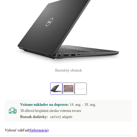
Ilustračný obrázok
Vrátane nákladov na dopravu:
14. aug. -
18. aug.
30-dňová bezplatná záruka vrátenia tovaru
Rozsah dodávky:
sieťový adaptér
Vybrať vzhľad
(Informácia)