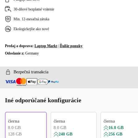
30-dňové bezplatné vrátenie
Min. 12-mesačná záruka
Ekologickejšie ako nové
Predaj a doprava:
Laptop Markt
|
Ďalšie ponuky
Odoslanie z:
Germany
Bezpečná transakcia
Iné odporúčané konfigurácie
čierna
čierna
čierna
8.0 GB
8.0 GB
16.0 GB
128 GB
240 GB
256 GB