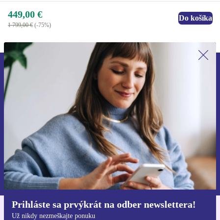
449,00 €
Do košíka
1 799,00 €
(-75%)
Prihláste sa prvýkrát na newsletter!
Už nikdy nezmeškajte ponuku.
Zaregistrovať sa
Informácie o používaní osobných údajov nájdete v našich
Zásadách ochrany osobných údajov
.
Prihláste sa prvýkrát na odber newslettera!
Už nikdy nezmeškajte ponuku
Získajte aplikáciu refurbed