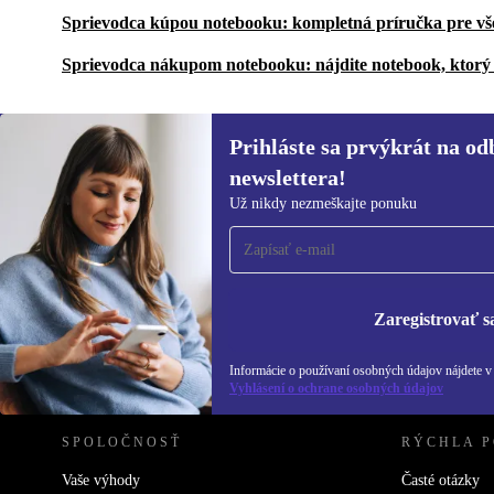
Sprievodca kúpou notebooku: kompletná príručka pre vš
Sprievodca nákupom notebooku: nájdite notebook, ktorý 
Prihláste sa prvýkrát na od
newslettera!
Prihláste sa prvýkrát na
Už nikdy nezmeškajte ponuku
newsletter!
Už nikdy nezmeškajte ponuku.
Informácie o použ
Zásadách ochra
Zaregistrovať s
REFURBED SLOVENSKO – RETHINK NEW.
Informácie o používaní osobných údajov nájdete 
Vyhlásení o ochrane osobných údajov
SPOLOČNOSŤ
RÝCHLA 
Vaše výhody
Časté otázky