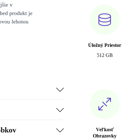
jšie v
bed produkt je
ovou lehotou
Úložný Priestor
512 GB
obkov
Veľkosť
Obrazovky