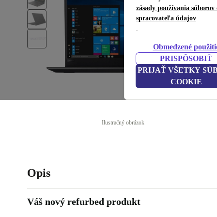
zásady používania súborov 
spracovateľa údajov
.
Obmedzené použiti
PRISPÔSOBIŤ
PRIJAŤ VŠETKY SÚ
COOKIE
Ilustračný obrázok
Opis
Váš nový refurbed produkt