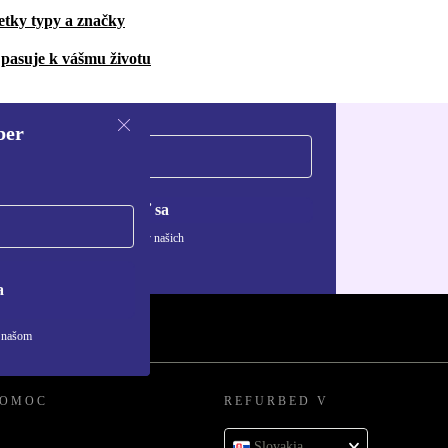
etky typy a značky
pasuje k vášmu životu
ber
Zaregistrovať sa
ívaní osobných údajov nájdete v našich
ny osobných údajov
.
a
v našom
POMOC
REFURBED V
Slovakia