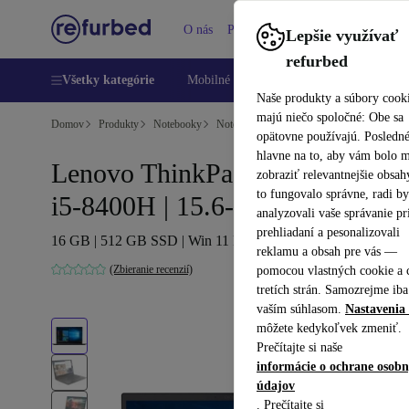
O nás
Pomoc
Lepšie využívať
refurbed
Všetky kategórie
Mobilné telefóny
Laptopy
Tablety
Naše produkty a súbory cook
majú niečo spoločné: Obe sa
Domov
Produkty
Notebooky
Notebooky Lenovo
opätovne používajú. Posledn
hlavne na to, aby vám bolo 
Lenovo ThinkPad X1 Extreme |
zobraziť relevantnejšie obsah
to fungovalo správne, radi b
i5-8400H | 15.6-palcový
analyzovali vaše správanie pr
prehliadaní a pesonalizovali
16 GB | 512 GB SSD | Win 11 Pro | US
reklamu a obsah pre vás —
(Zbieranie recenzií)
pomocou vlastných cookie a 
tretích strán. Samozrejme iba
vaším súhlasom.
Nastavenia 
môžete kedykoľvek zmeniť.
Prečítajte si naše
informácie o ochrane osob
údajov
. Prečítajte si