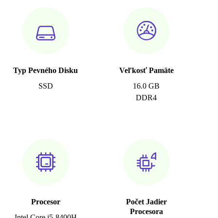
Typ Pevného Disku
Veľkosť Pamäte
SSD
16.0 GB
DDR4
Procesor
Počet Jadier
Procesora
Intel Core i5-8400H