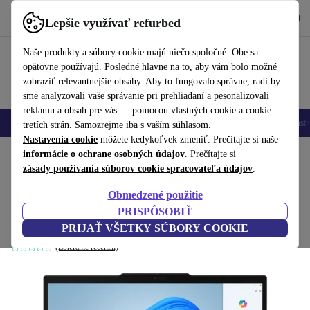
Vyzdvihnite si aplikáciu
Stiahnuť
Lepšie využívať refurbed
používať refurbed rýchlo a jednoducho
Naše produkty a súbory cookie majú niečo spoločné: Obe sa
opätovne používajú. Posledné hlavne na to, aby vám bolo možné
zobraziť relevantnejšie obsahy. Aby to fungovalo správne, radi by
sme analyzovali vaše správanie pri prehliadaní a pesonalizovali
reklamu a obsah pre vás — pomocou vlastných cookie a cookie
Mobilné telefóny
Laptopy
Tablety
Inteligentné hodinky
Príslušenst
tretích strán. Samozrejme iba s vaším súhlasom.
Nastavenia cookie
môžete kedykoľvek zmeniť. Prečítajte si naše
Domov
informácie o ochrane osobných údajov
Produkty
Notebooky
Notebooky Lenovo
. Prečítajte si
zásady používania súborov cookie spracovateľa údajov
.
Lenovo Thinkpad T14 G5 |
Obmedzené použitie
Core Ultra 5 135U | 14-palcový
1 019
,00 €
PRISPÔSOBIŤ
1 819,00 €
32 GB | 512 GB SSD | Win 11 Pro | DE
PRIJAŤ VŠETKY SÚBORY COOKIE
(Zbieranie recenzií)