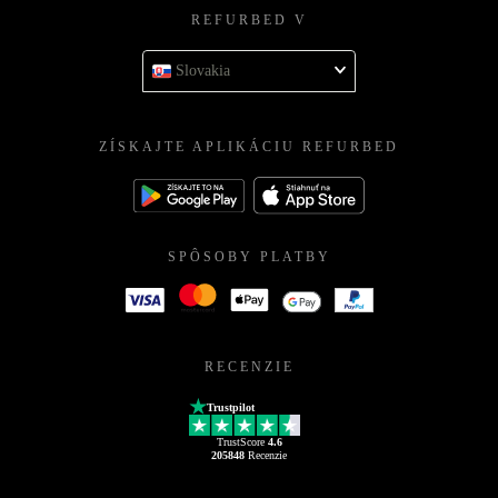
REFURBED V
Slovakia
ZÍSKAJTE APLIKÁCIU REFURBED
SPÔSOBY PLATBY
RECENZIE
Trustpilot
TrustScore
4.6
205848
Recenzie