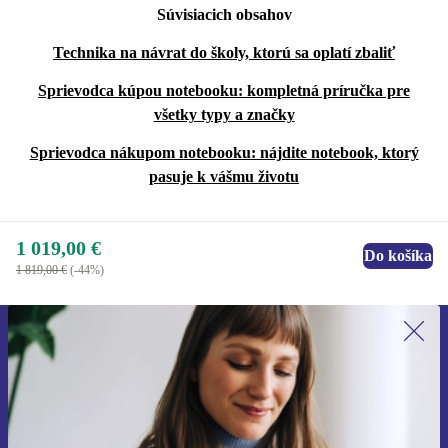
Súvisiacich obsahov
Technika na návrat do školy, ktorú sa oplatí zbaliť
Sprievodca kúpou notebooku: kompletná príručka pre
všetky typy a značky
Sprievodca nákupom notebooku: nájdite notebook, ktorý
pasuje k vášmu životu
1 019,00 €
Do košíka
1 819,00 €
(-44%)
Prihláste sa prvýkrát na newsletter!
Už nikdy nezmeškajte ponuku.