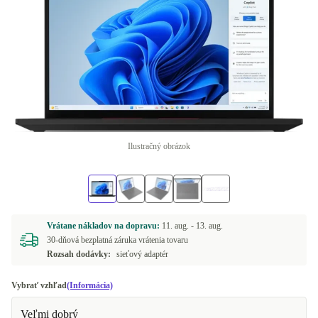
Ilustračný obrázok
Vrátane nákladov na dopravu:
11. aug. -
13. aug.
30-dňová bezplatná záruka vrátenia tovaru
Rozsah dodávky:
sieťový adaptér
Vybrať vzhľad
(Informácia)
Veľmi dobrý