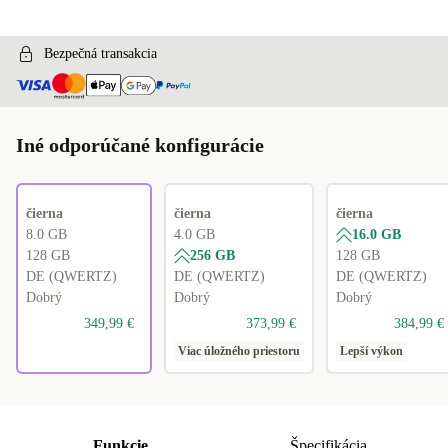
FI (QWERTY)
+115,00 €
ND (QWERTY)
Bezpečná transakcia
+125,00 €
Iné odporúčané konfigurácie
čierna
čierna
čierna
8.0 GB
4.0 GB
16.0 GB
128 GB
256 GB
128 GB
DE (QWERTZ)
DE (QWERTZ)
DE (QWERTZ)
Dobrý
Dobrý
Dobrý
349,99 €
373,99 €
384,99 €
Viac úložného priestoru
Lepší výkon
Funkcie
Špecifikácia