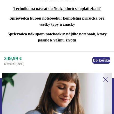
Technika na návrat do školy, ktorú sa oplatí zbaliť
Sprievodca kúpou notebooku: kompletná príručka pre
všetky typy a značky
Sprievodca nákupom notebooku: nájdite notebook, ktorý
pasuje k vášmu životu
349,99 €
Do košíka
699,00 €
(-50%)
Prihláste sa prvýkrát na newsletter!
Už nikdy nezmeškajte ponuku.