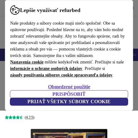
Vyzdvihnite si aplikáciu
Stiahnuť
Lepšie využívať refurbed
používať refurbed rýchlo a jednoducho
Naše produkty a súbory cookie majú niečo spoločné: Obe sa
opätovne používajú. Posledné hlavne na to, aby vám bolo možné
zobraziť relevantnejšie obsahy. Aby to fungovalo správne, radi by
sme analyzovali vaše správanie pri prehliadaní a pesonalizovali
reklamu a obsah pre vás — pomocou vlastných cookie a cookie
Mobilné telefóny
Laptopy
Tablety
Inteligentné hodinky
Príslušenst
tretích strán. Samozrejme iba s vaším súhlasom.
Nastavenia cookie
môžete kedykoľvek zmeniť. Prečítajte si naše
Domov
informácie o ochrane osobných údajov
Produkty
Notebooky
Notebooky Lenovo
. Prečítajte si
zásady používania súborov cookie spracovateľa údajov
.
Lenovo ThinkPad T590 | i7-
Obmedzené použitie
8565U | 15.6"
349
,99 €
PRISPÔSOBIŤ
699,00 €
8 GB | 128 GB SSD | FP | Podsvietenie klávesnice
PRIJAŤ VŠETKY SÚBORY COOKIE
| Win 11 Pro | DE
(4,7/5)