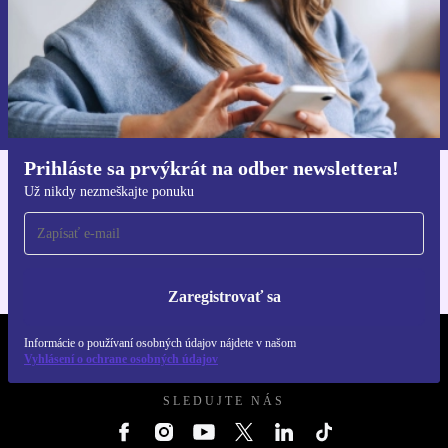
Zaregistrovať sa
Informácie o používaní osobných údajov nájdete v našich
Zásadách ochrany osobných údajov
.
Prihláste sa prvýkrát na odber newslettera!
Už nikdy nezmeškajte ponuku
Získajte aplikáciu refurbed
Pre iOS a Android
Zaregistrovať sa
Informácie o používaní osobných údajov nájdete v našom
REFURBED SLOVENSKO – RETHINK NEW.
Vyhlásení o ochrane osobných údajov
SLEDUJTE NÁS