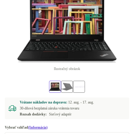
Ilustračný obrázok
Vrátane nákladov na dopravu:
12. aug. -
17. aug.
30-dňová bezplatná záruka vrátenia tovaru
Rozsah dodávky:
Sieťový adaptér
Vybrať vzhľad
(Informácia)