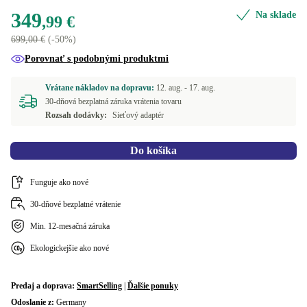
Dostupné v iných kombináciách
349
Na sklade
ES (QWERTY)
Nová
+85,00 €
+27,00 €
,99 €
500 GB
+52,00 €
699,00 €
(-50%)
FR (AZERTY)
+85,00 €
Porovnať s podobnými produktmi
BE (AZERTY)
+85,00 €
Vrátane nákladov na dopravu:
12. aug. -
17. aug.
30-dňová bezplatná záruka vrátenia tovaru
NL (QWERTY)
+85,00 €
Rozsah dodávky:
Sieťový adaptér
PT (QWERTY)
+85,00 €
Do košíka
SE (QWERTY)
+85,00 €
Funguje ako nové
SK (QWERTZ)
+85,00 €
30-dňové bezplatné vrátenie
Min. 12-mesačná záruka
UK (QWERTY)
+85,00 €
Ekologickejšie ako nové
Dostupné v iných kombináciách
US (QWERTY)
+90,00 €
Predaj a doprava:
SmartSelling
|
Ďalšie ponuky
Odoslanie z:
Germany