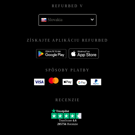
REFURBED V
Slovakia
ZÍSKAJTE APLIKÁCIU REFURBED
SPÔSOBY PLATBY
RECENZIE
Trustpilot
TrustScore
4.6
205756
Recenzie