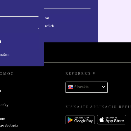
Zaregistrovať sa
ívaní osobných údajov nájdete v našich
ny osobných údajov
.
a
v našom
POMOC
REFURBED V
Slovakia
u
ienky
ZÍSKAJTE APLIKÁCIU REF
com
tav dodania