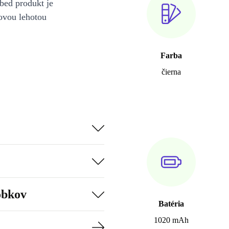
bed produkt je
ovou lehotou
Farba
čierna
obkov
Batéria
1020 mAh