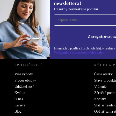
newslettera!
Prihláste sa prvýkrát na
Už nikdy nezmeškajte ponuku
newsletter!
Už nikdy nezmeškajte ponuku.
Informácie o použ
Zásadách ochra
Zaregistrovať s
REFURBED SLOVENSKO – RETHINK NEW.
Informácie o používaní osobných údajov nájdete 
Vyhlásení o ochrane osobných údajov
SPOLOČNOSŤ
RÝCHLA 
Vaše výhody
Časté otázky
Proces obnovy
Stavy produkt
Udržateľnosť
Vrátenie
Kvalita
Záručné podm
O nás
Kontakt
Kariéra
Stať sa predaj
Blog
Opýtať sa na s