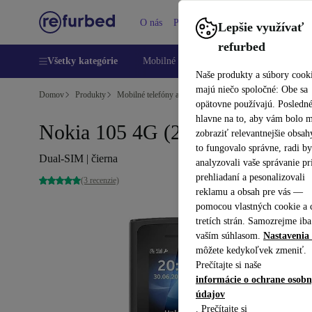
O nás
Pomoc
Lepšie využívať
refurbed
Všetky kategórie
Mobilné telefóny
Laptopy
Tablety
Naše produkty a súbory cook
majú niečo spoločné: Obe sa
Domov
Produkty
Mobilné telefóny a smartfóny
Mobilné telefóny Nokia
opätovne používajú. Posledn
hlavne na to, aby vám bolo 
Nokia 105 4G (2021)
zobraziť relevantnejšie obsah
to fungovalo správne, radi b
Dual-SIM | čierna
analyzovali vaše správanie pr
prehliadaní a pesonalizovali
(3 recenzie)
reklamu a obsah pre vás —
pomocou vlastných cookie a 
tretích strán. Samozrejme iba
vaším súhlasom.
Nastavenia 
môžete kedykoľvek zmeniť.
Prečítajte si naše
informácie o ochrane osob
údajov
. Prečítajte si