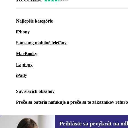
Najlepšie kategórie
iPhony
Samsung mobilné telefóny
MacBooky
Laptopy
iPady
Súvisiacich obsahov
Prečo sa batéria nafukuje a prečo sa to zákazníkov refur
Prihláste sa prvýkrát na od