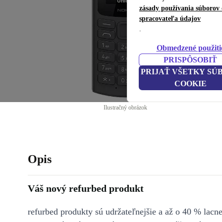
zásady používania súborov 
spracovateľa údajov
.
Obmedzené použiti
PRISPÔSOBIŤ
PRIJAŤ VŠETKY SÚ
COOKIE
Ilustračný obrázok
Opis
Váš nový refurbed produkt
refurbed produkty sú udržateľnejšie a až o 40 % lacne