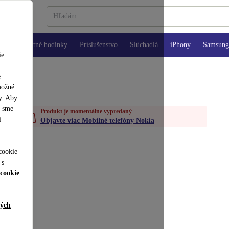
Inteligentné hodinky
Príslušenstvo
Slúchadlá
iPhony
Samsung 
ie
é
možné
y. Aby
y sme
Produkt je momentálne vypredaný
i
Objavte viac Mobilné telefóny Nokia
cookie
 s
cookie
ných