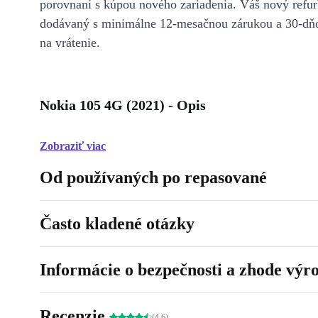
porovnaní s kúpou nového zariadenia. Váš nový refur
dodávaný s minimálne 12-mesačnou zárukou a 30-dň
na vrátenie.
Nokia 105 4G (2021) - Opis
Zobraziť viac
Od používaných po repasované
Často kladené otázky
Informácie o bezpečnosti a zhode výr
Recenzie
(4.6)