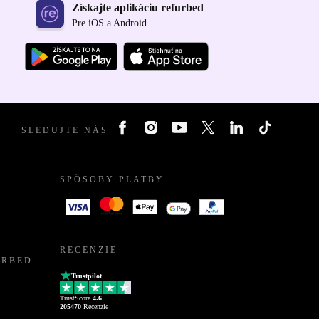
Získajte aplikáciu refurbed
Pre iOS a Android
SLEDUJTE NÁS
SPÔSOBY PLATBY
RECENZIE
URBED
Trustpilot
TrustScore
4.6
205470
Recenzie