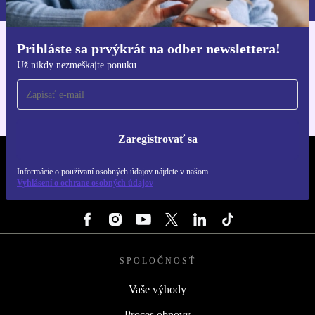
Prihláste sa prvýkrát na odber newslettera!
Získajte aplikáciu refurbed
Už nikdy nezmeškajte ponuku
Pre iOS a Android
Zaregistrovať sa
REFURBED SLOVENSKO – RETHINK NEW.
Informácie o používaní osobných údajov nájdete v našom
Vyhlásení o ochrane osobných údajov
SLEDUJTE NÁS
SPOLOČNOSŤ
Vaše výhody
Proces obnovy