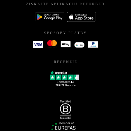
ZÍSKAJTE APLIKÁCIU REFURBED
SPÔSOBY PLATBY
RECENZIE
Trustpilot
TrustScore
4.6
205421
Recenzie