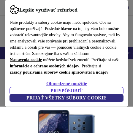
Vyzdvihnite si aplikáciu
Stiahnuť
Lepšie využívať refurbed
používať refurbed rýchlo a jednoducho
Naše produkty a súbory cookie majú niečo spoločné: Obe sa
opätovne používajú. Posledné hlavne na to, aby vám bolo možné
zobraziť relevantnejšie obsahy. Aby to fungovalo správne, radi by
sme analyzovali vaše správanie pri prehliadaní a pesonalizovali
reklamu a obsah pre vás — pomocou vlastných cookie a cookie
Mobilné telefóny
Laptopy
Tablety
Inteligentné hodinky
Príslušenst
tretích strán. Samozrejme iba s vaším súhlasom.
Nastavenia cookie
môžete kedykoľvek zmeniť. Prečítajte si naše
Domov
informácie o ochrane osobných údajov
Produkty
Mobilné telefóny a smartfóny
. Prečítajte si
Mobilné telefóny Nokia
zásady používania súborov cookie spracovateľa údajov
.
Nokia 9 PureView
Obmedzené použitie
modrá
PRISPÔSOBIŤ
PRIJAŤ VŠETKY SÚBORY COOKIE
(2 recenzie)