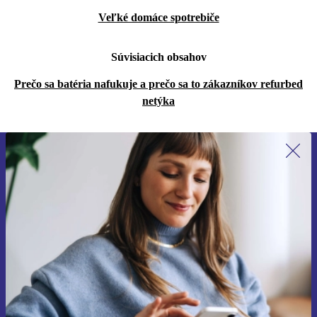
Veľké domáce spotrebiče
Súvisiacich obsahov
Prečo sa batéria nafukuje a prečo sa to zákazníkov refurbed
netýka
Prihláste sa prvýkrát na newsletter!
Už nikdy nezmeškajte ponuku.
Zaregistrovať sa
Informácie o používaní osobných údajov nájdete v našich
Zásadách ochrany osobných údajov
.