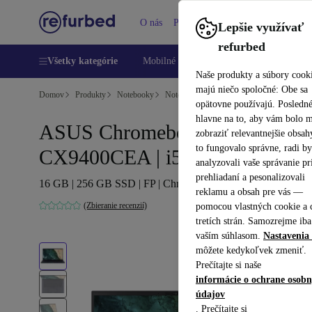
O nás
Pomoc
Lepšie využívať
refurbed
Všetky kategórie
Mobilné telefóny
Laptopy
Tablety
Naše produkty a súbory cook
majú niečo spoločné: Obe sa
Domov
Produkty
Notebooky
Notebooky ASUS
opätovne používajú. Posledn
hlavne na to, aby vám bolo 
ASUS Chromebook CX9
zobraziť relevantnejšie obsah
to fungovalo správne, radi b
CX9400CEA | i5-1135G7 | 14"
analyzovali vaše správanie pr
prehliadaní a pesonalizovali
16 GB | 256 GB SSD | FP | Chrome OS | US
reklamu a obsah pre vás —
(Zbieranie recenzií)
pomocou vlastných cookie a 
tretích strán. Samozrejme iba
vaším súhlasom.
Nastavenia 
môžete kedykoľvek zmeniť.
Prečítajte si naše
informácie o ochrane osob
údajov
. Prečítajte si