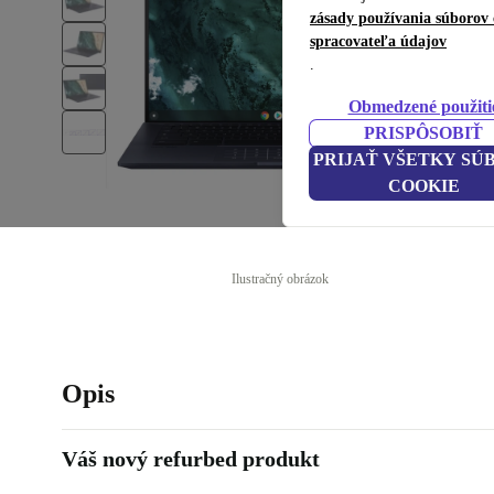
zásady používania súborov 
spracovateľa údajov
.
Obmedzené použiti
PRISPÔSOBIŤ
PRIJAŤ VŠETKY SÚ
COOKIE
Ilustračný obrázok
Opis
Váš nový refurbed produkt