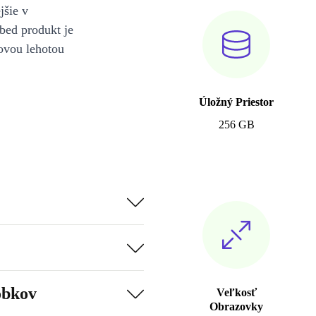
jšie v
bed produkt je
ovou lehotou
Úložný Priestor
256 GB
obkov
Veľkosť
Obrazovky