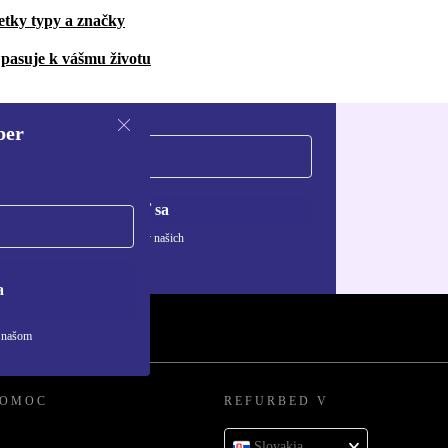
etky typy a značky
pasuje k vášmu životu
ber
Zaregistrovať sa
ívaní osobných údajov nájdete v našich
ny osobných údajov
.
a
v našom
POMOC
REFURBED V
Slovakia