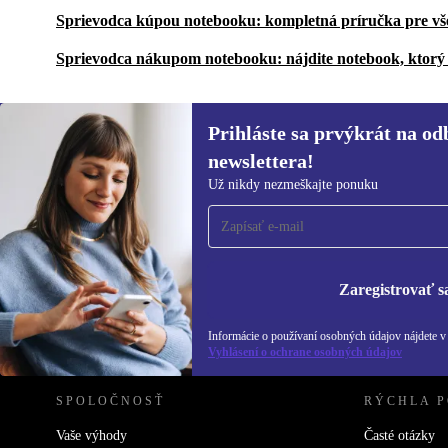
Sprievodca kúpou notebooku: kompletná príručka pre vš
Sprievodca nákupom notebooku: nájdite notebook, ktorý 
Prihláste sa prvýkrát na od
newslettera!
Prihláste sa prvýkrát na
Už nikdy nezmeškajte ponuku
newsletter!
Už nikdy nezmeškajte ponuku.
Informácie o použ
Zásadách ochra
Zaregistrovať s
REFURBED SLOVENSKO – RETHINK NEW.
Informácie o používaní osobných údajov nájdete 
Vyhlásení o ochrane osobných údajov
SPOLOČNOSŤ
RÝCHLA 
Vaše výhody
Časté otázky